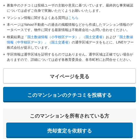
募集中のクチコミは投稿ユーザの主観や意見に基づいています。最終的な事実確認
については必ずご自身で実施いただくようお願いいたします。
マンション情報に関するよくある質問は
こちら
本ページはYahoo!不動産への過去の掲載情報などから作成したマンション情報のデ
ータベースです。物件に関する最新情報は不動産会社へお問い合わせください。
検索結果は
「国土数値情報（小学校区データ）」（国土交通省）
および
「国土数値
情報（中学校区データ）」（国土交通省）
の通学区域データをもとに、LINEヤフー
株式会社が提示しています。
学区情報は通学区域を証明するものではありません。通学区域は正確でない場合が
ありますので、詳細については必ず各教育委員会、各市町村にお問合せください。
マイページを見る
このマンションのクチコミを投稿する
このマンションを所有されている方
売却査定を依頼する