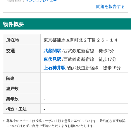
情報提供：
マンションレビュー
問題を報告する
物件概要
所在地
東京都練馬区関町北２丁目２６－１４
交通
武蔵関駅
/西武鉄道新宿線 徒歩2分
東伏見駅
/西武鉄道新宿線 徒歩17分
上石神井駅
/西武鉄道新宿線 徒歩19分
階建
-
総戸数
-
築年数
-
構造・工法
-
募集中のクチコミは投稿ユーザの主観や意見に基づいています。最終的な事実確認
については必ずご自身で実施いただくようお願いいたします。