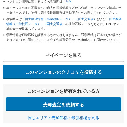
マンション情報に関するよくある質問は
こちら
本ページはYahoo!不動産への過去の掲載情報などから作成したマンション情報のデ
ータベースです。物件に関する最新情報は不動産会社へお問い合わせください。
検索結果は
「国土数値情報（小学校区データ）」（国土交通省）
および
「国土数値
情報（中学校区データ）」（国土交通省）
の通学区域データをもとに、LINEヤフー
株式会社が提示しています。
学区情報は通学区域を証明するものではありません。通学区域は正確でない場合が
ありますので、詳細については必ず各教育委員会、各市町村にお問合せください。
マイページを見る
このマンションのクチコミを投稿する
このマンションを所有されている方
売却査定を依頼する
同じエリアの売却価格の最新相場を見る