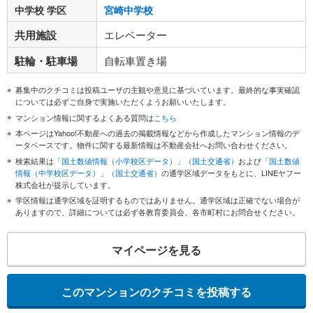
中学校 学区
宮崎中学校
共用施設
エレベーター
駐輪・駐車場
自転車置き場
募集中のクチコミは投稿ユーザの主観や意見に基づいています。最終的な事実確認
については必ずご自身で実施いただくようお願いいたします。
マンション情報に関するよくある質問は
こちら
本ページはYahoo!不動産への過去の掲載情報などから作成したマンション情報のデ
ータベースです。物件に関する最新情報は不動産会社へお問い合わせください。
検索結果は
「国土数値情報（小学校区データ）」（国土交通省）
および
「国土数値
情報（中学校区データ）」（国土交通省）
の通学区域データをもとに、LINEヤフー
株式会社が提示しています。
学区情報は通学区域を証明するものではありません。通学区域は正確でない場合が
ありますので、詳細については必ず各教育委員会、各市町村にお問合せください。
マイページを見る
このマンションのクチコミを投稿する