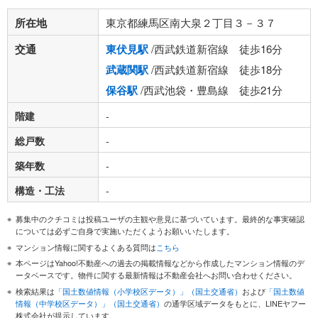
所在地
東京都練馬区南大泉２丁目３－３７
交通
東伏見駅
/西武鉄道新宿線 徒歩16分
武蔵関駅
/西武鉄道新宿線 徒歩18分
保谷駅
/西武池袋・豊島線 徒歩21分
階建
-
総戸数
-
築年数
-
構造・工法
-
募集中のクチコミは投稿ユーザの主観や意見に基づいています。最終的な事実確認
については必ずご自身で実施いただくようお願いいたします。
マンション情報に関するよくある質問は
こちら
本ページはYahoo!不動産への過去の掲載情報などから作成したマンション情報のデ
ータベースです。物件に関する最新情報は不動産会社へお問い合わせください。
検索結果は
「国土数値情報（小学校区データ）」（国土交通省）
および
「国土数値
情報（中学校区データ）」（国土交通省）
の通学区域データをもとに、LINEヤフー
株式会社が提示しています。