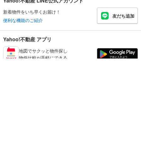
Yahoo!不動産 LINE公式アカウント
新着物件をいち早くお届け！
友だち追加
便利な機能のご紹介
Yahoo!不動産 アプリ
地図でサクッと物件探し
物件比較が手軽にできる
練馬区の不動産情報を探す
不動産・住宅
賃貸住宅
暮らしのお役立ち情報
新築マンション
マンションカタログ
中古マンション
教えて！住まいの先生
Yahoo!不動産
Yahoo! JAPAN
新築一戸建て
中古一戸建て
プライバシーポリシー
プライバシーセンター