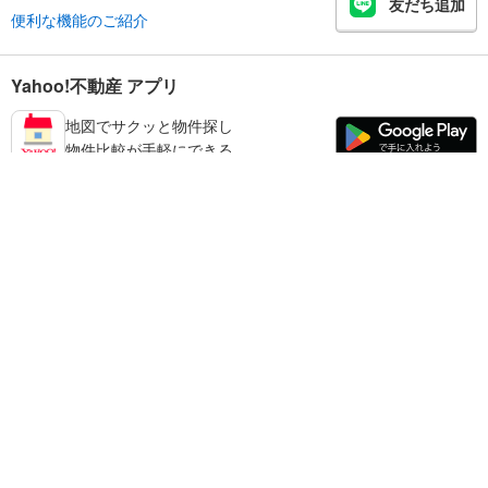
友だち追加
便利な機能のご紹介
Yahoo!不動産 アプリ
地図でサクッと物件探し
物件比較が手軽にできる
鹿児島市の不動産情報を探す
不動産・住宅
賃貸住宅
暮らしのお役立ち情報
新築マンション
マンションカタログ
中古マンション
教えて！住まいの先生
Yahoo!不動産
Yahoo! JAPAN
新築一戸建て
中古一戸建て
プライバシーポリシー
プライバシーセンター
注文住宅
土地
規約
掲載希望の方へ
免責事項
ご意見・ご要望
ヘルプ