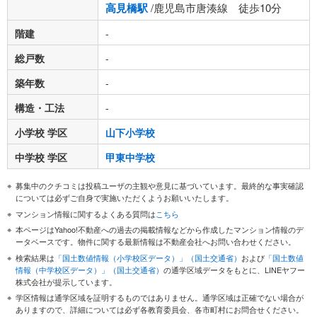
高見橋駅
/鹿児島市唐湊線 徒歩10分
階建
-
総戸数
-
築年数
-
構造・工法
-
小学校 学区
山下小学校
中学校 学区
甲東中学校
募集中のクチコミは投稿ユーザの主観や意見に基づいています。最終的な事実確認
については必ずご自身で実施いただくようお願いいたします。
マンション情報に関するよくある質問は
こちら
本ページはYahoo!不動産への過去の掲載情報などから作成したマンション情報のデ
ータベースです。物件に関する最新情報は不動産会社へお問い合わせください。
検索結果は
「国土数値情報（小学校区データ）」（国土交通省）
および
「国土数値
情報（中学校区データ）」（国土交通省）
の通学区域データをもとに、LINEヤフー
株式会社が提示しています。
学区情報は通学区域を証明するものではありません。通学区域は正確でない場合が
ありますので、詳細については必ず各教育委員会、各市町村にお問合せください。