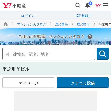
i
ログイン
ID新規取得
マンションカタログ
鹿児島県
鹿児島市
平之町
Yahoo!不動産
平之町Ｙビル
マイページ
クチコミ投稿