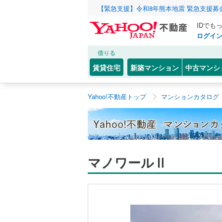
【緊急支援】令和8年熊本地震 緊急支援募
IDでも
ログイ
借りる
賃貸住宅
新築マンション
中古マンシ
Yahoo!不動産トップ
マンションカタログ
マノワールⅡ