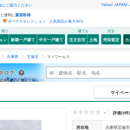
Yahoo! JAPAN
ヘ
金にご協力ください
っと便利に
新規取得
ン
ボーナスセレクション 人気商品が最大40％
買う
建てる
売る
ョン
新築一戸建て
中古一戸建て
注文住宅
土地
売却査定
カ
兵庫県
宝塚市
マノワールⅡ
Yahoo!不動産 マンションカタログ
マイペー
-
評価(0件
所在地
兵庫県宝塚市