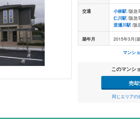
交通
小林駅
/阪急
仁川駅
/阪急
逆瀬川駅
/阪
築年月
2015年3月(築
マンシ
このマンシ
売却
同じエリアの