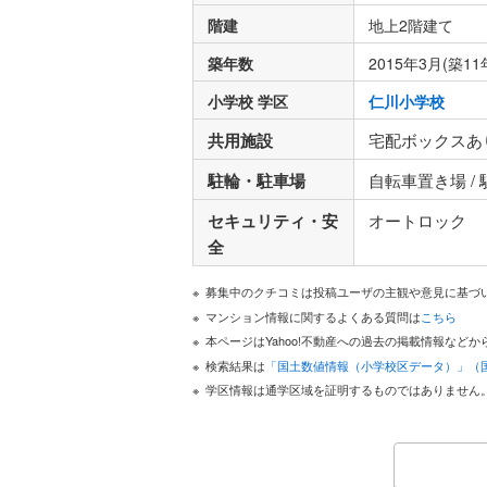
階建
地上2階建て
築年数
2015年3月(築11
小学校 学区
仁川小学校
共用施設
宅配ボックスあ
駐輪・駐車場
自転車置き場 /
セキュリティ・安
オートロック
全
募集中のクチコミは投稿ユーザの主観や意見に基づ
マンション情報に関するよくある質問は
こちら
本ページはYahoo!不動産への過去の掲載情報な
検索結果は
「国土数値情報（小学校区データ）」（
学区情報は通学区域を証明するものではありません