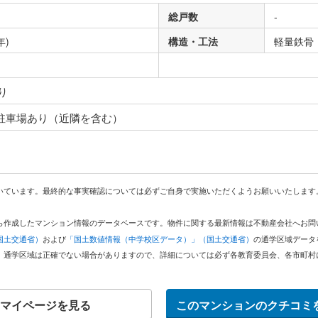
総戸数
-
年)
構造・工法
軽量鉄骨
り
 駐車場あり（近隣を含む）
いています。最終的な事実確認については必ずご自身で実施いただくようお願いいたします
どから作成したマンション情報のデータベースです。物件に関する最新情報は不動産会社へお
国土交通省）
および
「国土数値情報（中学校区データ）」（国土交通省）
の通学区域データ
。通学区域は正確でない場合がありますので、詳細については必ず各教育委員会、各市町村
マイページを見る
このマンションのクチコミ