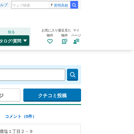
ルプ
英明高校
お気に入り
最近見た
マイ
知る
物件
物件
ページ
タログ/質問
ジ
クチコミ投稿
)
コメント（0件）
鹿塩１丁目２－９