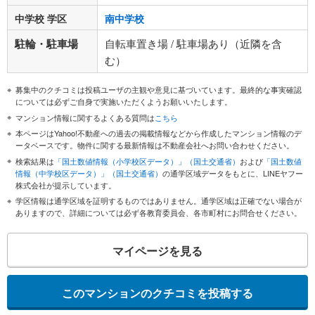
中学校 学区
南中学校
駐輪・駐車場
自転車置き場 / 駐車場あり（近隣を含
む）
募集中のクチコミは投稿ユーザの主観や意見に基づいています。最終的な事実確認
については必ずご自身で実施いただくようお願いいたします。
マンション情報に関するよくある質問は
こちら
本ページはYahoo!不動産への過去の掲載情報などから作成したマンション情報のデ
ータベースです。物件に関する最新情報は不動産会社へお問い合わせください。
検索結果は
「国土数値情報（小学校区データ）」（国土交通省）
および
「国土数値
情報（中学校区データ）」（国土交通省）
の通学区域データをもとに、LINEヤフー
株式会社が提示しています。
学区情報は通学区域を証明するものではありません。通学区域は正確でない場合が
ありますので、詳細については必ず各教育委員会、各市町村にお問合せください。
マイページを見る
このマンションのクチコミを投稿する