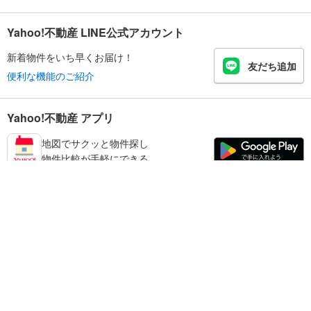
Yahoo!不動産 LINE公式アカウント
新着物件をいち早くお届け！
友だち追加
便利な機能のご紹介
Yahoo!不動産 アプリ
地図でサクッと物件探し
物件比較が手軽にできる
宮崎市の不動産情報を探す
不動産・住宅
賃貸住宅
暮らしのお役立ち情報
新築マンション
マンションカタログ
中古マンション
教えて！住まいの先生
Yahoo!不動産
Yahoo! JAPAN
新築一戸建て
中古一戸建て