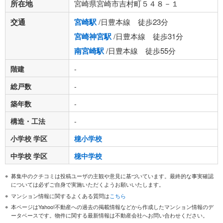
所在地
宮崎県宮崎市吉村町５４８－１
交通
宮崎駅
/日豊本線 徒歩23分
宮崎神宮駅
/日豊本線 徒歩31分
南宮崎駅
/日豊本線 徒歩55分
階建
-
総戸数
-
築年数
-
構造・工法
-
小学校 学区
檍小学校
中学校 学区
檍中学校
募集中のクチコミは投稿ユーザの主観や意見に基づいています。最終的な事実確認
については必ずご自身で実施いただくようお願いいたします。
マンション情報に関するよくある質問は
こちら
本ページはYahoo!不動産への過去の掲載情報などから作成したマンション情報のデ
ータベースです。物件に関する最新情報は不動産会社へお問い合わせください。