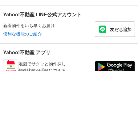
Yahoo!不動産 LINE公式アカウント
新着物件をいち早くお届け！
友だち追加
便利な機能のご紹介
Yahoo!不動産 アプリ
地図でサクッと物件探し
物件比較が手軽にできる
鳥取市の不動産情報を探す
不動産・住宅
賃貸住宅
暮らしのお役立ち情報
新築マンション
マンションカタログ
中古マンション
教えて！住まいの先生
Yahoo!不動産
Yahoo! JAPAN
新築一戸建て
中古一戸建て