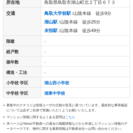
所在地
鳥取県鳥取市湖山町北２丁目６７３
交通
鳥取大学前駅
/山陰本線 徒歩9分
湖山駅
/山陰本線 徒歩25分
末恒駅
/山陰本線 徒歩49分
階建
-
総戸数
-
築年数
-
構造・工法
-
小学校 学区
湖山西小学校
中学校 学区
湖東中学校
募集中のクチコミは投稿ユーザの主観や意見に基づいています。最終的な事実確認
については必ずご自身で実施いただくようお願いいたします。
マンション情報に関するよくある質問は
こちら
本ページはYahoo!不動産への過去の掲載情報などから作成したマンション情報のデ
ータベースです。物件に関する最新情報は不動産会社へお問い合わせください。