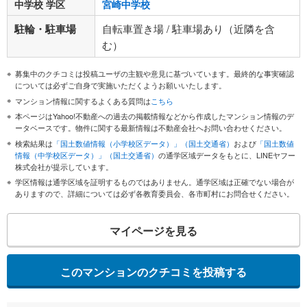
中学校 学区
宮崎中学校
駐輪・駐車場
自転車置き場 / 駐車場あり（近隣を含
む）
募集中のクチコミは投稿ユーザの主観や意見に基づいています。最終的な事実確認
については必ずご自身で実施いただくようお願いいたします。
マンション情報に関するよくある質問は
こちら
本ページはYahoo!不動産への過去の掲載情報などから作成したマンション情報のデ
ータベースです。物件に関する最新情報は不動産会社へお問い合わせください。
検索結果は
「国土数値情報（小学校区データ）」（国土交通省）
および
「国土数値
情報（中学校区データ）」（国土交通省）
の通学区域データをもとに、LINEヤフー
株式会社が提示しています。
学区情報は通学区域を証明するものではありません。通学区域は正確でない場合が
ありますので、詳細については必ず各教育委員会、各市町村にお問合せください。
マイページを見る
このマンションのクチコミを投稿する