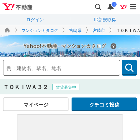
i
ログイン
ID新規取得
マンションカタログ
宮崎県
宮崎市
ＴＯＫＩＷ
Yahoo!不動産
ＴＯＫＩＷＡ３２
賃貸募集中
マイページ
クチコミ投稿