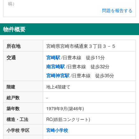
稿）
問題を報告する
物件概要
所在地
宮崎県宮崎市橘通東３丁目３－５
交通
宮崎駅
/日豊本線 徒歩11分
南宮崎駅
/日豊本線 徒歩32分
宮崎神宮駅
/日豊本線 徒歩35分
階建
地上4階建て
総戸数
-
築年数
1979年9月(築46年)
構造・工法
RC(鉄筋コンクリート)
小学校 学区
宮崎小学校