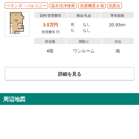
ベランダ・バルコニー
温水洗浄便座
洗濯機置き場
洗面台
賃料/管理費等
敷金/礼金
専有面積
3.5万円
敷
なし
20.93m
2
礼
なし
管理費等 円
所在階
間取り
方位
4階
ワンルーム
南
詳細を見る
周辺地図