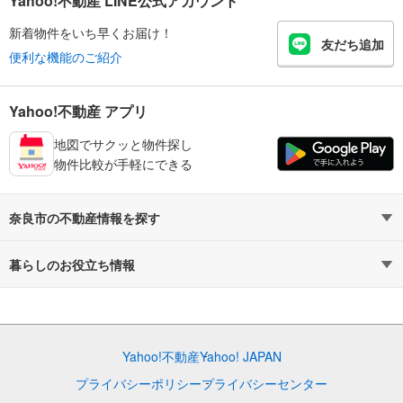
Yahoo!不動産 LINE公式アカウント
新着物件をいち早くお届け！
友だち追加
便利な機能のご紹介
Yahoo!不動産 アプリ
地図でサクッと物件探し
物件比較が手軽にできる
奈良市の不動産情報を探す
不動産・住宅
賃貸住宅
暮らしのお役立ち情報
新築マンション
マンションカタログ
中古マンション
教えて！住まいの先生
Yahoo!不動産
Yahoo! JAPAN
新築一戸建て
中古一戸建て
プライバシーポリシー
プライバシーセンター