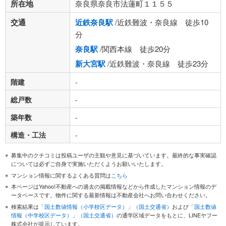
所在地
奈良県奈良市法蓮町１１５５
交通
近鉄奈良駅
/近鉄難波・奈良線 徒歩10
分
奈良駅
/関西本線 徒歩20分
新大宮駅
/近鉄難波・奈良線 徒歩23分
階建
-
総戸数
-
築年数
-
構造・工法
-
募集中のクチコミは投稿ユーザの主観や意見に基づいています。最終的な事実確認
については必ずご自身で実施いただくようお願いいたします。
マンション情報に関するよくある質問は
こちら
本ページはYahoo!不動産への過去の掲載情報などから作成したマンション情報のデ
ータベースです。物件に関する最新情報は不動産会社へお問い合わせください。
検索結果は
「国土数値情報（小学校区データ）」（国土交通省）
および
「国土数値
情報（中学校区データ）」（国土交通省）
の通学区域データをもとに、LINEヤフー
株式会社が提示しています。