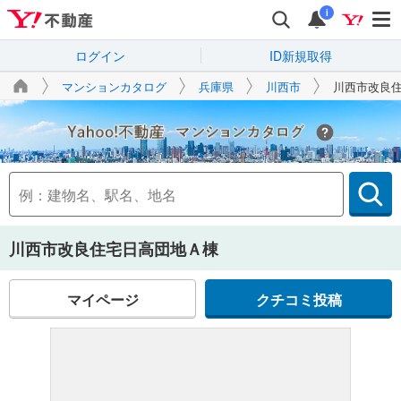
i
ログイン
ID新規取得
マンションカタログ
兵庫県
川西市
川西市改良
Yahoo!不動産
川西市改良住宅日高団地Ａ棟
マイページ
クチコミ投稿