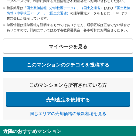
ータベースです。物件に関する最新情報は不動産会社へお問い合わせください。
検索結果は
「国土数値情報（小学校区データ）」（国土交通省）
および
「国土数値
情報（中学校区データ）」（国土交通省）
の通学区域データをもとに、LINEヤフー
株式会社が提示しています。
学区情報は通学区域を証明するものではありません。通学区域は正確でない場合が
ありますので、詳細については必ず各教育委員会、各市町村にお問合せください。
マイページを見る
このマンションのクチコミを投稿する
このマンションを所有されている方
売却査定を依頼する
同じエリアの売却価格の最新相場を見る
近隣のおすすめマンション