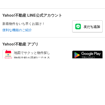
Yahoo!不動産 LINE公式アカウント
新着物件をいち早くお届け！
友だち追加
便利な機能のご紹介
Yahoo!不動産 アプリ
地図でサクッと物件探し
物件比較が手軽にできる
川西市の不動産情報を探す
不動産・住宅
賃貸住宅
暮らしのお役立ち情報
新築マンション
マンションカタログ
中古マンション
教えて！住まいの先生