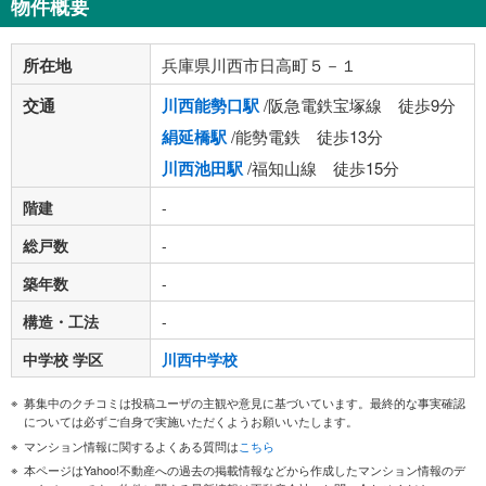
物件概要
所在地
兵庫県川西市日高町５－１
交通
川西能勢口駅
/阪急電鉄宝塚線 徒歩9分
絹延橋駅
/能勢電鉄 徒歩13分
川西池田駅
/福知山線 徒歩15分
階建
-
総戸数
-
築年数
-
構造・工法
-
中学校 学区
川西中学校
募集中のクチコミは投稿ユーザの主観や意見に基づいています。最終的な事実確認
については必ずご自身で実施いただくようお願いいたします。
マンション情報に関するよくある質問は
こちら
本ページはYahoo!不動産への過去の掲載情報などから作成したマンション情報のデ