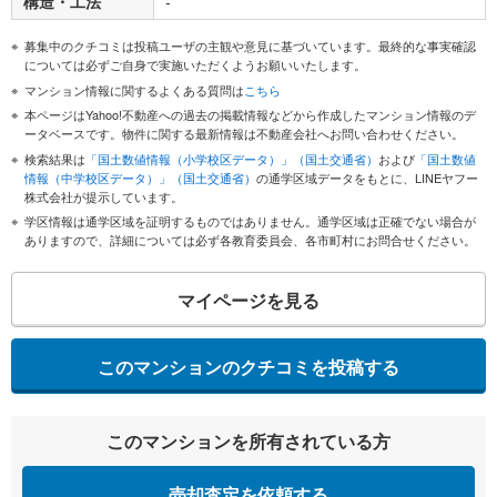
構造・工法
-
募集中のクチコミは投稿ユーザの主観や意見に基づいています。最終的な事実確認
については必ずご自身で実施いただくようお願いいたします。
マンション情報に関するよくある質問は
こちら
本ページはYahoo!不動産への過去の掲載情報などから作成したマンション情報のデ
ータベースです。物件に関する最新情報は不動産会社へお問い合わせください。
検索結果は
「国土数値情報（小学校区データ）」（国土交通省）
および
「国土数値
情報（中学校区データ）」（国土交通省）
の通学区域データをもとに、LINEヤフー
株式会社が提示しています。
学区情報は通学区域を証明するものではありません。通学区域は正確でない場合が
ありますので、詳細については必ず各教育委員会、各市町村にお問合せください。
マイページを見る
このマンションのクチコミを投稿する
このマンションを所有されている方
売却査定を依頼する