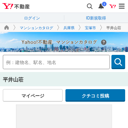
i
ログイン
ID新規取得
マンションカタログ
兵庫県
宝塚市
平井山荘
Yahoo!不動産
平井山荘
マイページ
クチコミ投稿