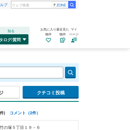
ルプ
ZONE
お気に入り
最近見た
マイ
知る
物件
物件
ページ
タログ/質問
ジ
クチコミ投稿
件)
コメント（2件）
竹の塚５丁目１９－６