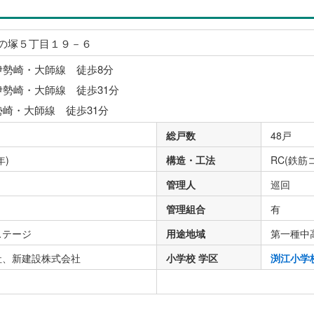
の塚５丁目１９－６
伊勢崎・大師線 徒歩8分
伊勢崎・大師線 徒歩31分
勢崎・大師線 徒歩31分
総戸数
48戸
年)
構造・工法
RC(鉄筋
管理人
巡回
管理組合
有
ステージ
用途地域
第一種中
社、新建設株式会社
小学校 学区
渕江小学