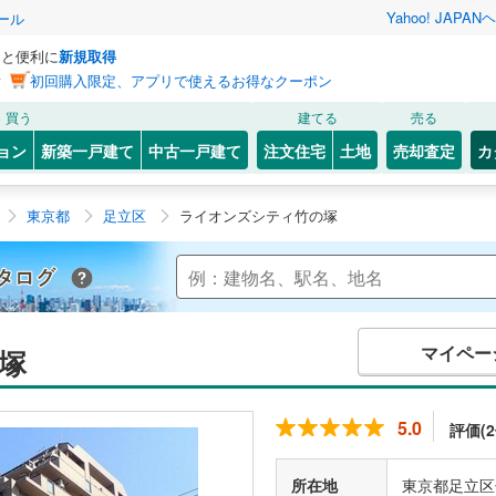
Yahoo! JAPAN
ヘ
ール
っと便利に
新規取得
ン
初回購入限定、アプリで使えるお得なクーポン
買う
建てる
売る
ョン
新築一戸建て
中古一戸建て
注文住宅
土地
売却査定
カ
東京都
足立区
ライオンズシティ竹の塚
Yahoo!不動産 マンションカタログ
マイペー
塚
5.0
評価(2
所在地
東京都足立区