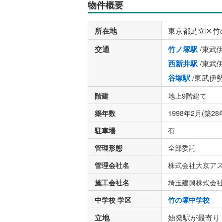
物件概要
所在地
東京都足立区竹
交通
竹ノ塚駅
/東武
西新井駅
/東武
谷塚駅
/東武伊
階建
地上9階建て
築年数
1998年2月(築28
駐車場
有
管理形態
全部委託
管理会社名
株式会社大京ア
施工会社名
埼玉建興株式会
中学校 学区
竹の塚中学校
立地
始発駅が最寄り