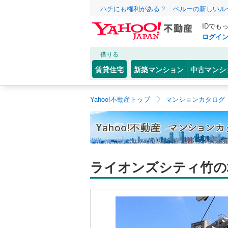
ハチにも権利がある？ ペルーの新しいル
IDでも
ログイ
借りる
賃貸住宅
新築マンション
中古マンシ
Yahoo!不動産トップ
マンションカタログ
ライオンズシティ竹の