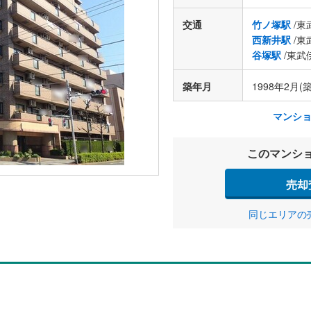
交通
竹ノ塚駅
/東
西新井駅
/東
谷塚駅
/東武
築年月
1998年2月(築
マンシ
このマンシ
売却
同じエリアの