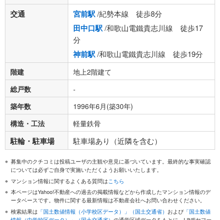
交通
宮前駅
/紀勢本線 徒歩8分
田中口駅
/和歌山電鐵貴志川線 徒歩17
分
神前駅
/和歌山電鐵貴志川線 徒歩19分
階建
地上2階建て
総戸数
-
築年数
1996年6月(築30年)
構造・工法
軽量鉄骨
駐輪・駐車場
駐車場あり（近隣を含む）
募集中のクチコミは投稿ユーザの主観や意見に基づいています。最終的な事実確認
については必ずご自身で実施いただくようお願いいたします。
マンション情報に関するよくある質問は
こちら
本ページはYahoo!不動産への過去の掲載情報などから作成したマンション情報のデ
ータベースです。物件に関する最新情報は不動産会社へお問い合わせください。
検索結果は
「国土数値情報（小学校区データ）」（国土交通省）
および
「国土数値
情報（中学校区データ）」（国土交通省）
の通学区域データをもとに、LINEヤフー