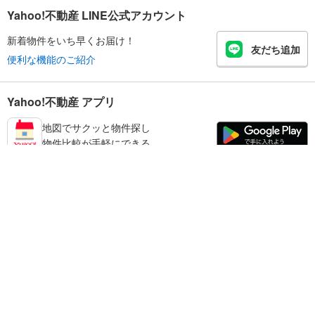
Yahoo!不動産 LINE公式アカウント
新着物件をいち早くお届け！
友だち追加
便利な機能のご紹介
Yahoo!不動産 アプリ
地図でサクッと物件探し
物件比較が手軽にできる
和歌山市の不動産情報を探す
不動産・住宅
賃貸住宅
暮らしのお役立ち情報
新築マンション
マンションカタログ
中古マンション
教えて！住まいの先生
Yahoo!不動産
Yahoo! JAPAN
新築一戸建て
中古一戸建て
プライバシーポリシー
プライバシーセンター