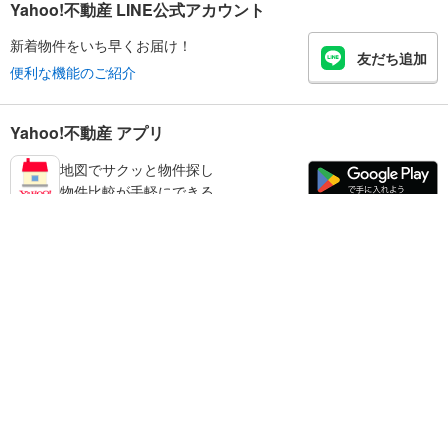
Yahoo!不動産 LINE公式アカウント
新着物件をいち早くお届け！
友だち追加
便利な機能のご紹介
Yahoo!不動産 アプリ
地図でサクッと物件探し
物件比較が手軽にできる
足立区の不動産情報を探す
不動産・住宅
賃貸住宅
暮らしのお役立ち情報
新築マンション
マンションカタログ
中古マンション
教えて！住まいの先生
Yahoo!不動産
Yahoo! JAPAN
新築一戸建て
中古一戸建て
プライバシーポリシー
プライバシーセンター