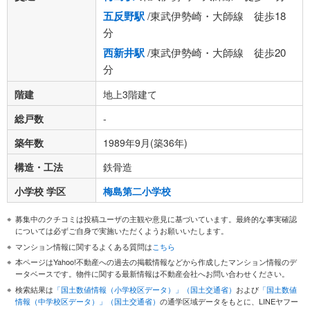
五反野駅
/東武伊勢崎・大師線 徒歩18
分
西新井駅
/東武伊勢崎・大師線 徒歩20
分
階建
地上3階建て
総戸数
-
築年数
1989年9月(築36年)
構造・工法
鉄骨造
小学校 学区
梅島第二小学校
募集中のクチコミは投稿ユーザの主観や意見に基づいています。最終的な事実確認
については必ずご自身で実施いただくようお願いいたします。
マンション情報に関するよくある質問は
こちら
本ページはYahoo!不動産への過去の掲載情報などから作成したマンション情報のデ
ータベースです。物件に関する最新情報は不動産会社へお問い合わせください。
検索結果は
「国土数値情報（小学校区データ）」（国土交通省）
および
「国土数値
情報（中学校区データ）」（国土交通省）
の通学区域データをもとに、LINEヤフー