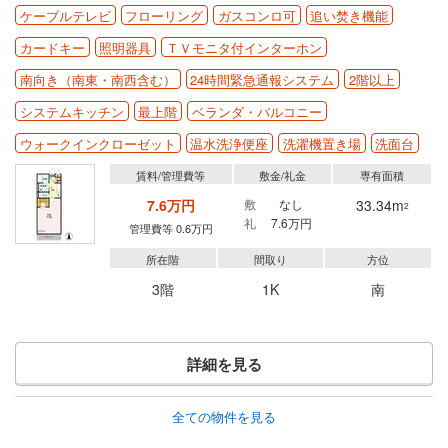
ケーブルテレビ
フローリング
ガスコンロ可
追い焚き機能
カードキー
照明器具
ＴＶモニタ付インターホン
南向き（南東・南西含む）
24時間緊急通報システム
2階以上
システムキッチン
最上階
ベランダ・バルコニー
ウォークインクローゼット
温水洗浄便座
洗濯機置き場
洗面台
賃料/管理費等
敷金/礼金
専有面積
7.6万円
敷
なし
33.34m
2
礼
7.6万円
管理費等 0.6万円
所在階
間取り
方位
3階
1K
南
詳細を見る
全ての物件を見る