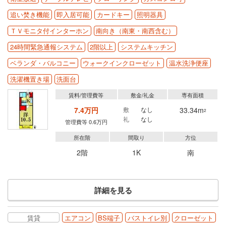
追い焚き機能
即入居可能
カードキー
照明器具
ＴＶモニタ付インターホン
南向き（南東・南西含む）
24時間緊急通報システム
2階以上
システムキッチン
ベランダ・バルコニー
ウォークインクローゼット
温水洗浄便座
洗濯機置き場
洗面台
賃料/管理費等
敷金/礼金
専有面積
7.4万円
敷
なし
33.34m
2
礼
なし
管理費等 0.6万円
所在階
間取り
方位
2階
1K
南
詳細を見る
賃貸
エアコン
BS端子
バストイレ別
クローゼット