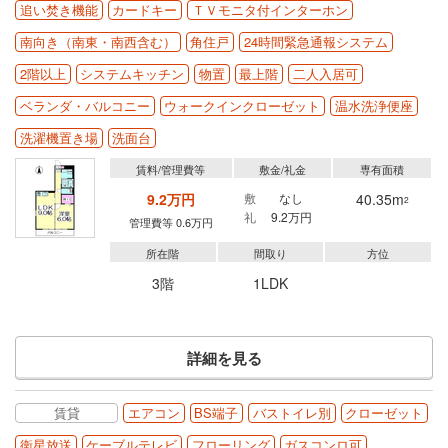
追い焚き機能
カードキー
ＴＶモニタ付インターホン
南向き（南東・南西含む）
角住戸
24時間緊急通報システム
2階以上
システムキッチン
物置
最上階
二人入居可
ベランダ・バルコニー
ウォークインクローゼット
温水洗浄便座
洗濯機置き場
洗面台
賃料/管理費等
敷金/礼金
専有面積
9.2万円
敷
なし
40.35m
2
礼
9.2万円
管理費等 0.6万円
所在階
間取り
方位
3階
1LDK
詳細を見る
賃貸
エアコン
BS端子
バストイレ別
クローゼット
衛星放送
ケーブルテレビ
フローリング
ガスコンロ可