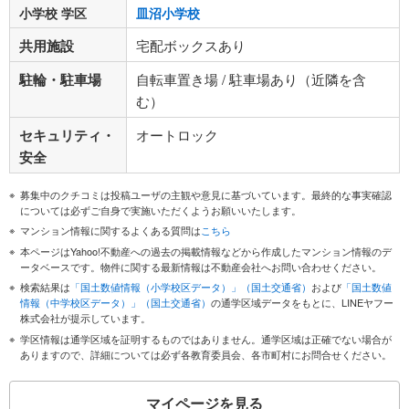
小学校 学区
皿沼小学校
共用施設
宅配ボックスあり
駐輪・駐車場
自転車置き場 / 駐車場あり（近隣を含
む）
セキュリティ・
オートロック
安全
募集中のクチコミは投稿ユーザの主観や意見に基づいています。最終的な事実確認
については必ずご自身で実施いただくようお願いいたします。
マンション情報に関するよくある質問は
こちら
本ページはYahoo!不動産への過去の掲載情報などから作成したマンション情報のデ
ータベースです。物件に関する最新情報は不動産会社へお問い合わせください。
検索結果は
「国土数値情報（小学校区データ）」（国土交通省）
および
「国土数値
情報（中学校区データ）」（国土交通省）
の通学区域データをもとに、LINEヤフー
株式会社が提示しています。
学区情報は通学区域を証明するものではありません。通学区域は正確でない場合が
ありますので、詳細については必ず各教育委員会、各市町村にお問合せください。
マイページを見る