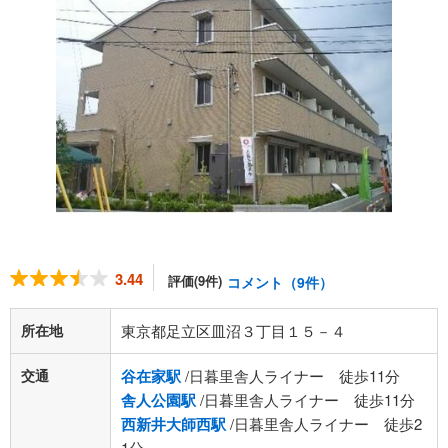
3.44
評価(9件)
コメント（9件）
所在地
東京都足立区皿沼３丁目１５－４
交通
谷在家駅
/日暮里舎人ライナー 徒歩11分
舎人公園駅
/日暮里舎人ライナー 徒歩11分
西新井大師西駅
/日暮里舎人ライナー 徒歩2
1分