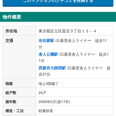
このマンションのクチコミを投稿する
物件概要
所在地
東京都足立区皿沼３丁目１５－４
交通
谷在家駅
/日暮里舎人ライナー 徒歩11
分
舎人公園駅
/日暮里舎人ライナー 徒歩1
1分
西新井大師西駅
/日暮里舎人ライナー 徒
歩21分
階建
地上3階建て
総戸数
24戸
築年数
2009年6月(築17年)
構造・工法
軽量鉄骨