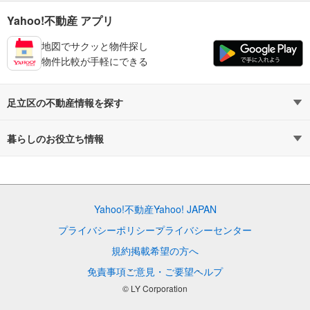
Yahoo!不動産 アプリ
地図でサクッと物件探し
物件比較が手軽にできる
足立区の不動産情報を探す
不動産・住宅
賃貸住宅
暮らしのお役立ち情報
新築マンション
マンションカタログ
中古マンション
教えて！住まいの先生
Yahoo!不動産
Yahoo! JAPAN
新築一戸建て
中古一戸建て
プライバシーポリシー
プライバシーセンター
注文住宅
土地
規約
掲載希望の方へ
免責事項
ご意見・ご要望
ヘルプ
売却査定
© LY Corporation