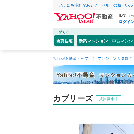
ハチにも権利がある？ ペルーの新しいル
IDでも
ログイ
借りる
賃貸住宅
新築マンション
中古マンシ
Yahoo!不動産トップ
マンションカタログ
カプリーズ
賃貸募集中