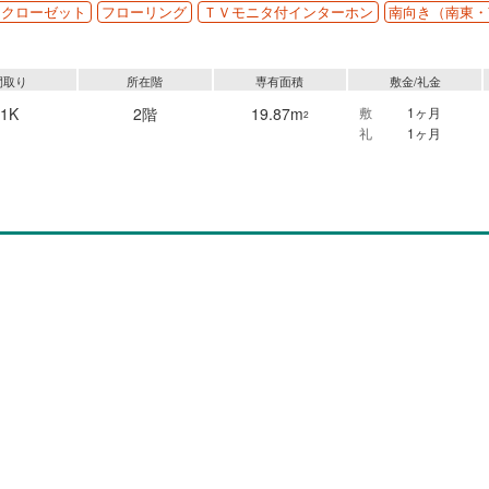
クローゼット
フローリング
ＴＶモニタ付インターホン
南向き（南東・
間取り
所在階
専有面積
敷金/礼金
1K
2階
19.87m
敷
1ヶ月
2
礼
1ヶ月