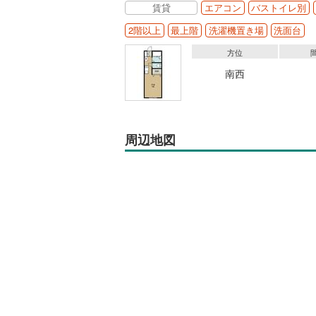
賃貸
エアコン
バストイレ別
2階以上
最上階
洗濯機置き場
洗面台
方位
南西
周辺地図