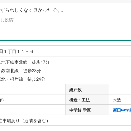
わずらわしくなく良かったです。
14日に投稿）
田１丁目１１－６
京地下鉄南北線 徒歩17分
下鉄南北線 徒歩23分
東北・根岸線 徒歩24分
総戸数
-
年)
構造・工法
木造
中学校 学区
新田中学
 駐車場あり（近隣を含む）