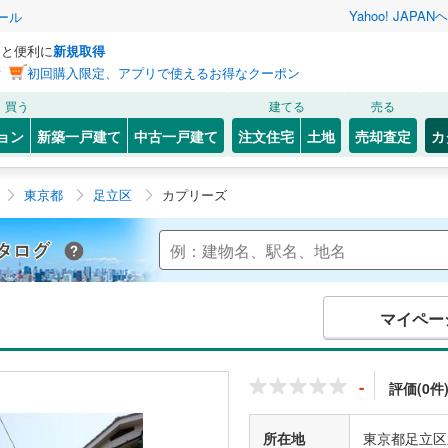
Yahoo! JAPAN
ヘ
ール
っと便利に
新規取得
ン
初回購入限定、アプリで使えるお得なクーポン
買う
建てる
売る
ョン
新築一戸建て
中古一戸建て
注文住宅
土地
売却査定
カ
東京都
足立区
カプリーズ
Yahoo!不動産 マンションカタログ
マイペー
-
評価(0件
所在地
東京都足立区