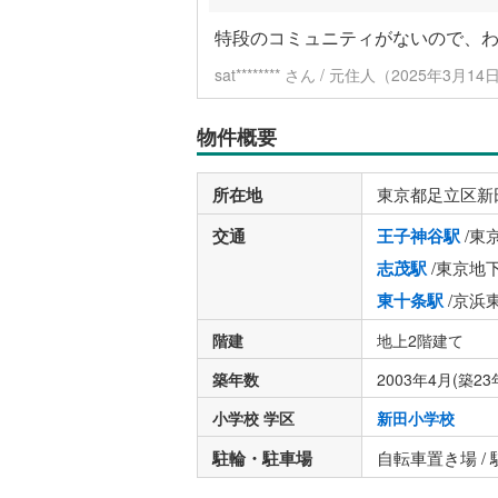
特段のコミュニティがないので、
sat******** さん / 元住人（2025年3月
物件概要
所在地
東京都足立区新
交通
王子神谷駅
/東
志茂駅
/東京地
東十条駅
/京浜
階建
地上2階建て
築年数
2003年4月(築23
小学校 学区
新田小学校
駐輪・駐車場
自転車置き場 /