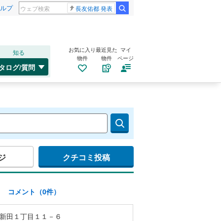
ルプ
長友佑都 発表
お気に入り
最近見た
マイ
知る
物件
物件
ページ
タログ/質問
ジ
クチコミ投稿
)
コメント（0件）
新田１丁目１１－６