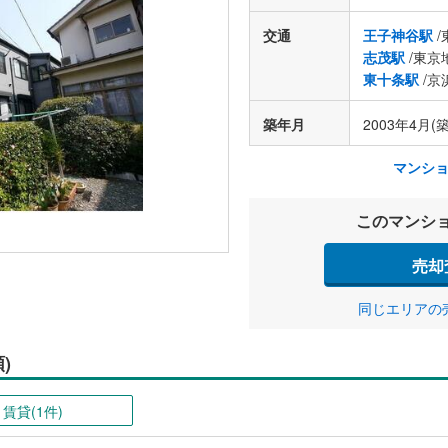
交通
王子神谷駅
/
志茂駅
/東京
東十条駅
/京
築年月
2003年4月(築
マンシ
このマンシ
売却
同じエリアの
)
賃貸(1件)