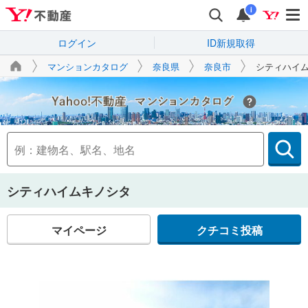
i
ログイン
ID新規取得
マンションカタログ
奈良県
奈良市
シティハイ
Yahoo!不動産
シティハイムキノシタ
マイページ
クチコミ投稿