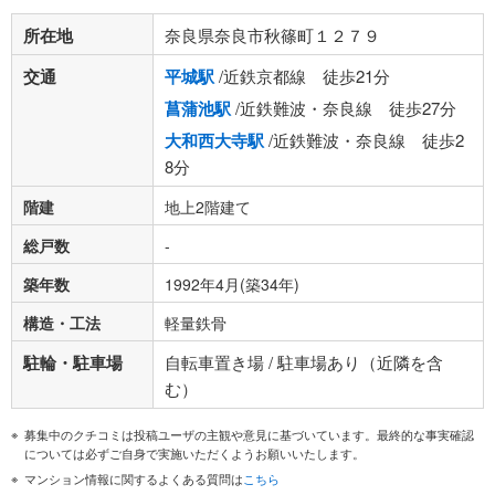
所在地
奈良県奈良市秋篠町１２７９
交通
平城駅
/近鉄京都線 徒歩21分
菖蒲池駅
/近鉄難波・奈良線 徒歩27分
大和西大寺駅
/近鉄難波・奈良線 徒歩2
8分
階建
地上2階建て
総戸数
-
築年数
1992年4月(築34年)
構造・工法
軽量鉄骨
駐輪・駐車場
自転車置き場 / 駐車場あり（近隣を含
む）
募集中のクチコミは投稿ユーザの主観や意見に基づいています。最終的な事実確認
については必ずご自身で実施いただくようお願いいたします。
マンション情報に関するよくある質問は
こちら