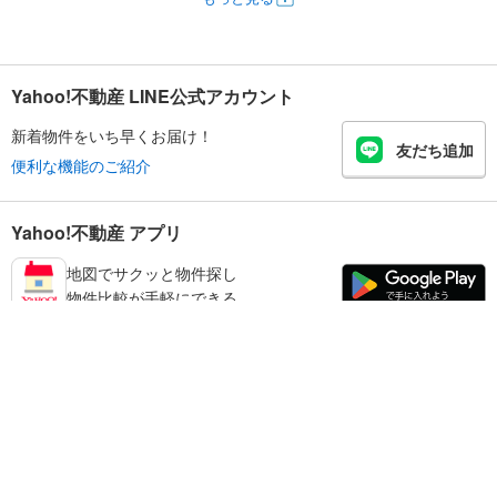
Yahoo!不動産 LINE公式アカウント
新着物件をいち早くお届け！
友だち追加
便利な機能のご紹介
Yahoo!不動産 アプリ
地図でサクッと物件探し
物件比較が手軽にできる
奈良市の不動産情報を探す
不動産・住宅
賃貸住宅
暮らしのお役立ち情報
新築マンション
マンションカタログ
中古マンション
教えて！住まいの先生