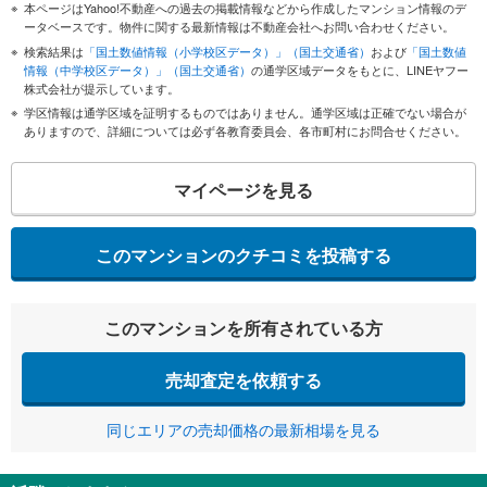
本ページはYahoo!不動産への過去の掲載情報などから作成したマンション情報のデ
ータベースです。物件に関する最新情報は不動産会社へお問い合わせください。
検索結果は
「国土数値情報（小学校区データ）」（国土交通省）
および
「国土数値
情報（中学校区データ）」（国土交通省）
の通学区域データをもとに、LINEヤフー
株式会社が提示しています。
学区情報は通学区域を証明するものではありません。通学区域は正確でない場合が
ありますので、詳細については必ず各教育委員会、各市町村にお問合せください。
マイページを見る
このマンションのクチコミを投稿する
このマンションを所有されている方
売却査定を依頼する
同じエリアの売却価格の最新相場を見る