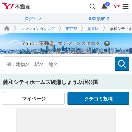
i
ログイン
ID新規取得
マンションカタログ
東京都
足立区
藤和シティ
Yahoo!不動産
藤和シティホームズ綾瀬しょうぶ沼公園
マイページ
クチコミ投稿