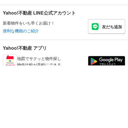
Yahoo!不動産 LINE公式アカウント
新着物件をいち早くお届け！
友だち追加
便利な機能のご紹介
Yahoo!不動産 アプリ
地図でサクッと物件探し
物件比較が手軽にできる
足立区の不動産情報を探す
不動産・住宅
賃貸住宅
暮らしのお役立ち情報
新築マンション
マンションカタログ
中古マンション
教えて！住まいの先生
Yahoo!不動産
Yahoo! JAPAN
新築一戸建て
中古一戸建て