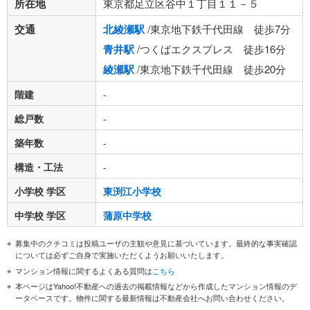
所在地
東京都足立区谷中１丁目１１－５
交通
北綾瀬駅
/東京地下鉄千代田線 徒歩7分
青井駅
/つくばエクスプレス 徒歩16分
綾瀬駅
/東京地下鉄千代田線 徒歩20分
階建
-
総戸数
-
築年数
-
構造・工法
-
小学校 学区
東渕江小学校
中学校 学区
蒲原中学校
募集中のクチコミは投稿ユーザの主観や意見に基づいています。最終的な事実確認
については必ずご自身で実施いただくようお願いいたします。
マンション情報に関するよくある質問は
こちら
本ページはYahoo!不動産への過去の掲載情報などから作成したマンション情報のデ
ータベースです。物件に関する最新情報は不動産会社へお問い合わせください。