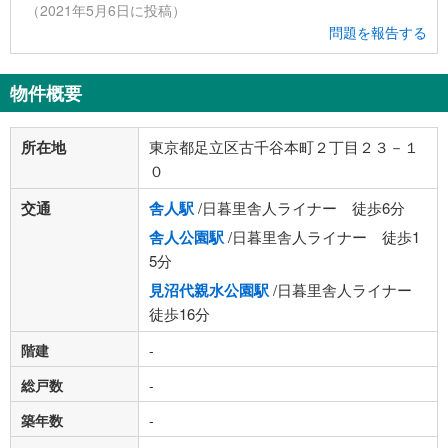
（2021年5月6日に投稿）
問題を報告する
物件概要
所在地
東京都足立区古千谷本町２丁目２３－１
０
交通
舎人駅
/日暮里舎人ライナー 徒歩6分
舎人公園駅
/日暮里舎人ライナー 徒歩1
5分
見沼代親水公園駅
/日暮里舎人ライナー
徒歩16分
階建
-
総戸数
-
築年数
-