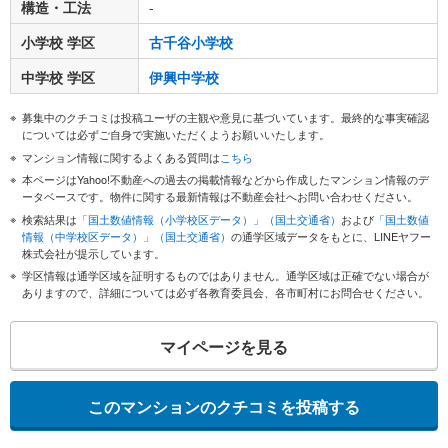
構造・工法
-
小学校 学区
古千谷小学校
中学校 学区
伊興中学校
募集中のクチコミは投稿ユーザの主観や意見に基づいています。最終的な事実確認
については必ずご自身で実施いただくようお願いいたします。
マンション情報に関するよくある質問は
こちら
本ページはYahoo!不動産への過去の掲載情報などから作成したマンション情報のデ
ータベースです。物件に関する最新情報は不動産会社へお問い合わせください。
検索結果は
「国土数値情報（小学校区データ）」（国土交通省）
および
「国土数値
情報（中学校区データ）」（国土交通省）
の通学区域データをもとに、LINEヤフー
株式会社が提示しています。
学区情報は通学区域を証明するものではありません。通学区域は正確でない場合が
ありますので、詳細については必ず各教育委員会、各市町村にお問合せください。
マイページを見る
このマンションのクチコミを投稿する