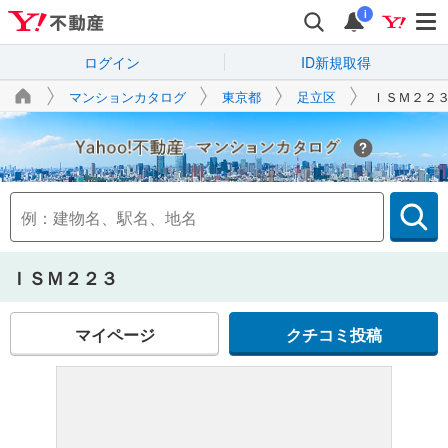
i
ログイン
ID新規取得
マンションカタログ
東京都
足立区
ＩＳＭ２２
Yahoo!不動産
ＩＳＭ２２３
マイページ
クチコミ投稿