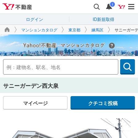
i
ログイン
ID新規取得
マンションカタログ
東京都
練馬区
サニーガー
Yahoo!不動産
サニーガーデン西大泉
マイページ
クチコミ投稿