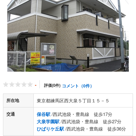
-
評価(0件)
コメント（0件）
所在地
東京都練馬区西大泉５丁目１５－５
交通
保谷駅
/西武池袋・豊島線 徒歩17分
大泉学園駅
/西武池袋・豊島線 徒歩27分
ひばりケ丘駅
/西武池袋・豊島線 徒歩36分