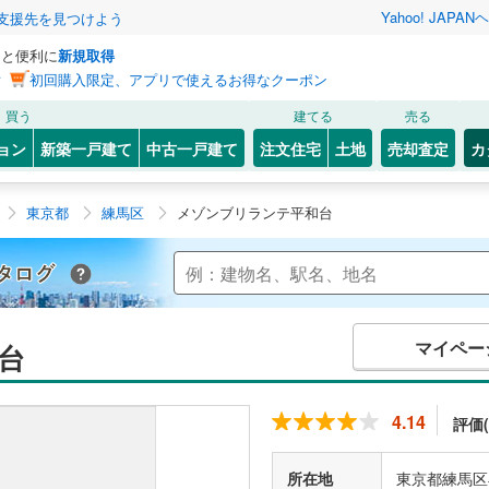
Yahoo! JAPAN
ヘ
支援先を見つけよう
っと便利に
新規取得
ン
初回購入限定、アプリで使えるお得なクーポン
買う
建てる
売る
ョン
新築一戸建て
中古一戸建て
注文住宅
土地
売却査定
カ
東京都
練馬区
メゾンブリランテ平和台
Yahoo!不動産 マンションカタログ
マイペー
台
4.14
評価(
所在地
東京都練馬区