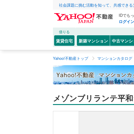
社会課題に挑む活動を知って、共感できる
IDでも
ログイ
借りる
賃貸住宅
新築マンション
中古マンシ
Yahoo!不動産トップ
マンションカタログ
メゾンブリランテ平和