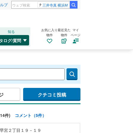
ルプ
三井寺真 横浜M
お気に入り
最近見た
マイ
知る
物件
物件
ページ
タログ/質問
ジ
クチコミ投稿
14件)
コメント（5件）
早宮２丁目１９－１９