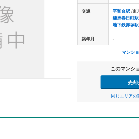
交通
平和台駅
/東
練馬春日町駅
地下鉄赤塚駅
築年月
-
マンシ
このマンシ
売却
同じエリアの