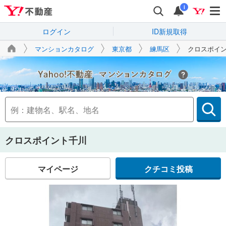
i
ログイン
ID新規取得
マンションカタログ
東京都
練馬区
クロスポイ
Yahoo!不動産
クロスポイント千川
マイページ
クチコミ投稿