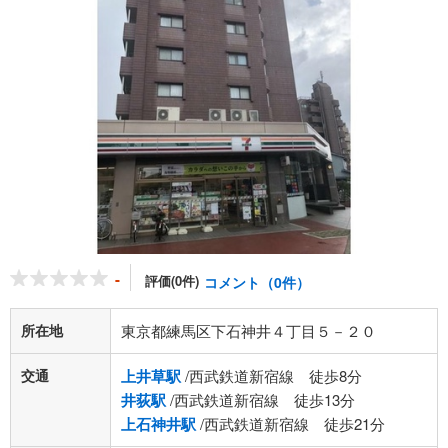
-
評価(0件)
コメント（0件）
所在地
東京都練馬区下石神井４丁目５－２０
交通
上井草駅
/西武鉄道新宿線 徒歩8分
井荻駅
/西武鉄道新宿線 徒歩13分
上石神井駅
/西武鉄道新宿線 徒歩21分