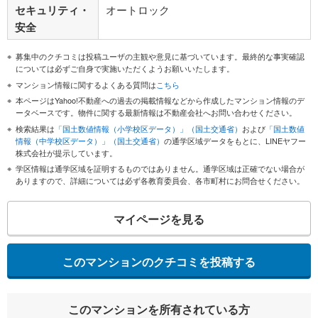
セキュリティ・
オートロック
安全
募集中のクチコミは投稿ユーザの主観や意見に基づいています。最終的な事実確認
については必ずご自身で実施いただくようお願いいたします。
マンション情報に関するよくある質問は
こちら
本ページはYahoo!不動産への過去の掲載情報などから作成したマンション情報のデ
ータベースです。物件に関する最新情報は不動産会社へお問い合わせください。
検索結果は
「国土数値情報（小学校区データ）」（国土交通省）
および
「国土数値
情報（中学校区データ）」（国土交通省）
の通学区域データをもとに、LINEヤフー
株式会社が提示しています。
学区情報は通学区域を証明するものではありません。通学区域は正確でない場合が
ありますので、詳細については必ず各教育委員会、各市町村にお問合せください。
マイページを見る
このマンションのクチコミを投稿する
このマンションを所有されている方