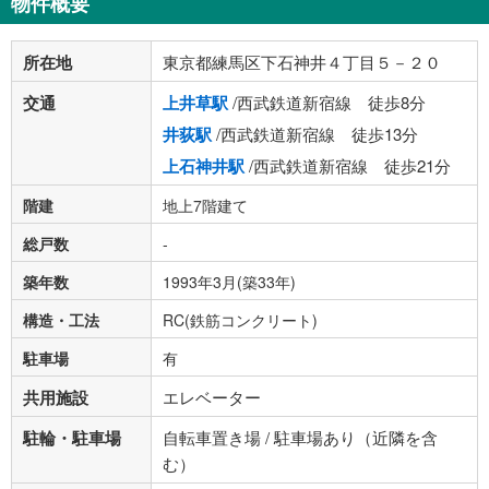
物件概要
所在地
東京都練馬区下石神井４丁目５－２０
交通
上井草駅
/西武鉄道新宿線 徒歩8分
井荻駅
/西武鉄道新宿線 徒歩13分
上石神井駅
/西武鉄道新宿線 徒歩21分
階建
地上7階建て
総戸数
-
築年数
1993年3月(築33年)
構造・工法
RC(鉄筋コンクリート)
駐車場
有
共用施設
エレベーター
駐輪・駐車場
自転車置き場 / 駐車場あり（近隣を含
む）