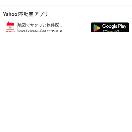
Yahoo!不動産 アプリ
地図でサクッと物件探し
物件比較が手軽にできる
鳥取市の不動産情報を探す
不動産・住宅
賃貸住宅
暮らしのお役立ち情報
新築マンション
マンションカタログ
中古マンション
教えて！住まいの先生
Yahoo!不動産
Yahoo! JAPAN
新築一戸建て
中古一戸建て
プライバシーポリシー
プライバシーセンター
注文住宅
土地
規約
掲載希望の方へ
免責事項
ご意見・ご要望
ヘルプ
売却査定
© LY Corporation