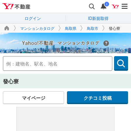
i
ログイン
ID新規取得
マンションカタログ
鳥取県
鳥取市
發心寮
Yahoo!不動産
發心寮
マイページ
クチコミ投稿