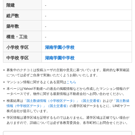
階建
-
総戸数
-
築年数
-
構造・工法
-
小学校 学区
湖南学園小学校
中学校 学区
湖南学園中学校
募集中のクチコミは投稿ユーザの主観や意見に基づいています。最終的な事実確認
については必ずご自身で実施いただくようお願いいたします。
マンション情報に関するよくある質問は
こちら
本ページはYahoo!不動産への過去の掲載情報などから作成したマンション情報のデ
ータベースです。物件に関する最新情報は不動産会社へお問い合わせください。
検索結果は
「国土数値情報（小学校区データ）」（国土交通省）
および
「国土数値
情報（中学校区データ）」（国土交通省）
の通学区域データをもとに、LINEヤフー
株式会社が提示しています。
学区情報は通学区域を証明するものではありません。通学区域は正確でない場合が
ありますので、詳細については必ず各教育委員会、各市町村にお問合せください。