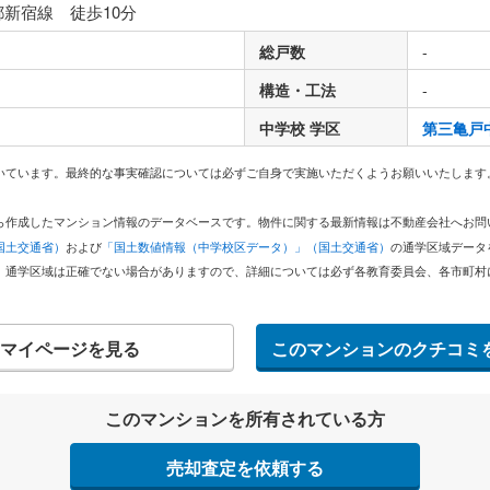
都新宿線 徒歩10分
総戸数
-
構造・工法
-
中学校 学区
第三亀戸
いています。最終的な事実確認については必ずご自身で実施いただくようお願いいたします
どから作成したマンション情報のデータベースです。物件に関する最新情報は不動産会社へお
国土交通省）
および
「国土数値情報（中学校区データ）」（国土交通省）
の通学区域データ
。通学区域は正確でない場合がありますので、詳細については必ず各教育委員会、各市町村
マイページを見る
このマンションのクチコミ
このマンションを所有されている方
売却査定を依頼する