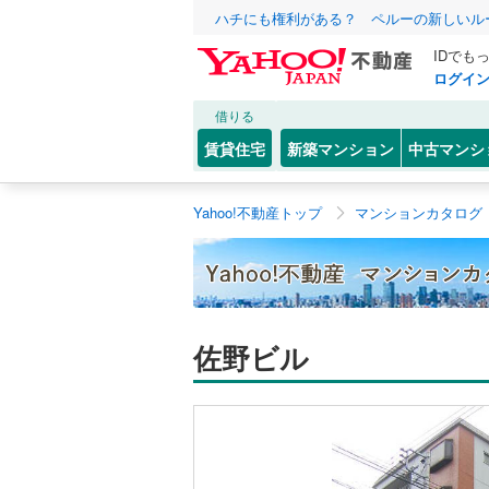
ハチにも権利がある？ ペルーの新しいル
IDでも
ログイ
借りる
賃貸住宅
新築マンション
中古マンシ
Yahoo!不動産トップ
マンションカタログ
佐野ビル