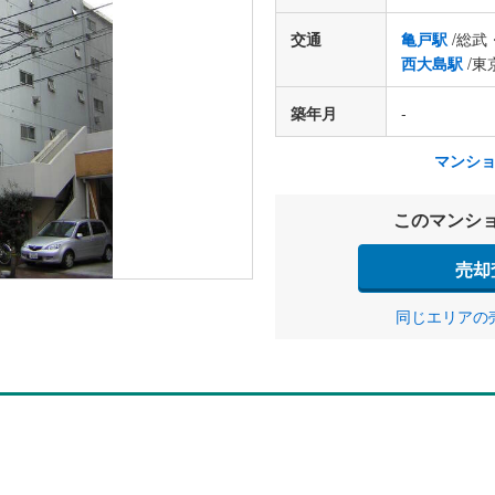
交通
亀戸駅
/総武
西大島駅
/東
築年月
-
マンシ
このマンシ
売却
同じエリアの