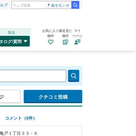
ルプ
偽モモンガ
お気に入り
最近見た
マイ
知る
物件
物件
ページ
タログ/質問
ジ
クチコミ投稿
)
コメント（0件）
亀戸１丁目３３－６