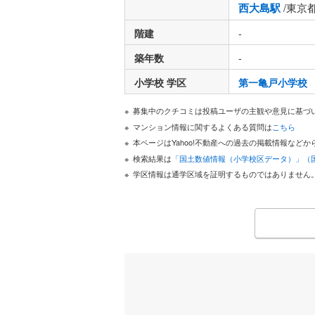
西大島駅
/東京
階建
-
築年数
-
小学校 学区
第一亀戸小学校
募集中のクチコミは投稿ユーザの主観や意見に基づ
マンション情報に関するよくある質問は
こちら
本ページはYahoo!不動産への過去の掲載情報な
検索結果は
「国土数値情報（小学校区データ）」（
学区情報は通学区域を証明するものではありません