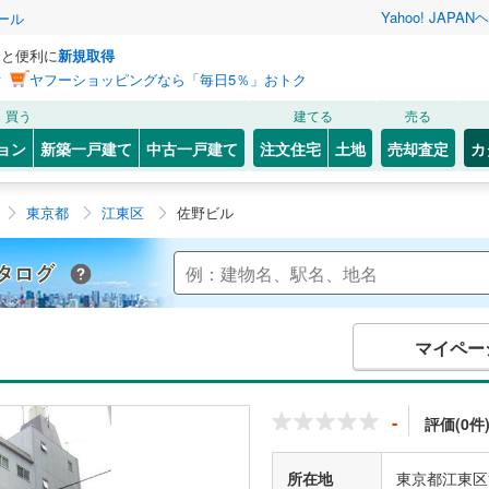
Yahoo! JAPAN
ヘ
ール
っと便利に
新規取得
ン
ヤフーショッピングなら「毎日5％」おトク
買う
建てる
売る
ョン
新築一戸建て
中古一戸建て
注文住宅
土地
売却査定
カ
東京都
江東区
佐野ビル
Yahoo!不動産 マンションカタログ
マイペー
-
評価(0件
所在地
東京都江東区