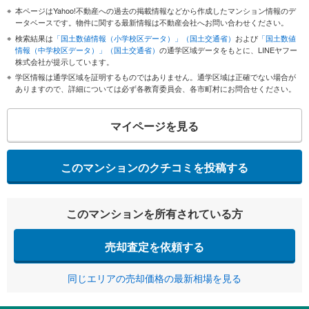
本ページはYahoo!不動産への過去の掲載情報などから作成したマンション情報のデ
ータベースです。物件に関する最新情報は不動産会社へお問い合わせください。
検索結果は
「国土数値情報（小学校区データ）」（国土交通省）
および
「国土数値
情報（中学校区データ）」（国土交通省）
の通学区域データをもとに、LINEヤフー
株式会社が提示しています。
学区情報は通学区域を証明するものではありません。通学区域は正確でない場合が
ありますので、詳細については必ず各教育委員会、各市町村にお問合せください。
マイページを見る
このマンションのクチコミを投稿する
このマンションを所有されている方
売却査定を依頼する
同じエリアの売却価格の最新相場を見る