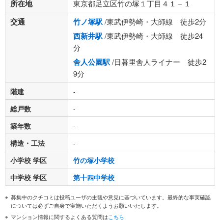
所在地
東京都足立区竹の塚１丁目４１－１
交通
竹ノ塚駅
/東武伊勢崎・大師線 徒歩2分
西新井駅
/東武伊勢崎・大師線 徒歩24
分
舎人公園駅
/日暮里舎人ライナー 徒歩2
9分
階建
-
総戸数
-
築年数
-
構造・工法
-
小学校 学区
竹の塚小学校
中学校 学区
第十四中学校
募集中のクチコミは投稿ユーザの主観や意見に基づいています。最終的な事実確認
については必ずご自身で実施いただくようお願いいたします。
マンション情報に関するよくある質問は
こちら