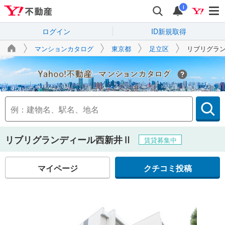
i
ログイン
ID新規取得
マンションカタログ
東京都
足立区
リブリグラ
Yahoo!不動産
リブリグランディール西新井Ⅱ
賃貸募集中
マイページ
クチコミ投稿