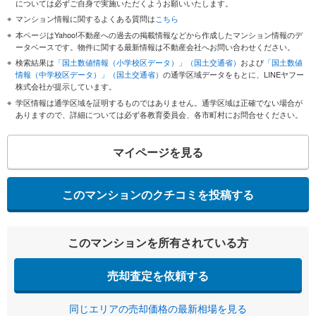
については必ずご自身で実施いただくようお願いいたします。
マンション情報に関するよくある質問は
こちら
本ページはYahoo!不動産への過去の掲載情報などから作成したマンション情報のデ
ータベースです。物件に関する最新情報は不動産会社へお問い合わせください。
検索結果は
「国土数値情報（小学校区データ）」（国土交通省）
および
「国土数値
情報（中学校区データ）」（国土交通省）
の通学区域データをもとに、LINEヤフー
株式会社が提示しています。
学区情報は通学区域を証明するものではありません。通学区域は正確でない場合が
ありますので、詳細については必ず各教育委員会、各市町村にお問合せください。
マイページを見る
このマンションのクチコミを投稿する
このマンションを所有されている方
売却査定を依頼する
同じエリアの売却価格の最新相場を見る