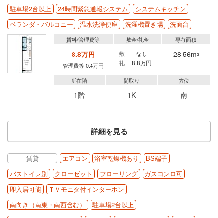
駐車場2台以上
24時間緊急通報システム
システムキッチン
ベランダ・バルコニー
温水洗浄便座
洗濯機置き場
洗面台
賃料/管理費等
敷金/礼金
専有面積
8.8万円
敷
なし
28.56m
2
礼
8.8万円
管理費等 0.4万円
所在階
間取り
方位
1階
1K
南
詳細を見る
賃貸
エアコン
浴室乾燥機あり
BS端子
バストイレ別
クローゼット
フローリング
ガスコンロ可
即入居可能
ＴＶモニタ付インターホン
南向き（南東・南西含む）
駐車場2台以上