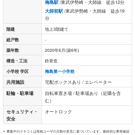
梅島駅
/東武伊勢崎・大師線 徒歩12分
大師前駅
/東武伊勢崎・大師線 徒歩19
分
階建
地上3階建て
総戸数
-
築年数
2020年6月(築6年)
構造・工法
鉄骨造
小学校 学区
梅島第一小学校
共用施設
宅配ボックスあり / エレベーター
駐輪・駐車場
自転車置き場 / 駐車場あり（近隣を含
む）
セキュリティ・
オートロック
安全
募集中のクチコミは投稿ユーザの主観や意見に基づいています。最終的な事実確認