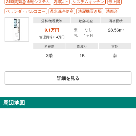
24時間緊急通報システム
2階以上
システムキッチン
最上階
ベランダ・バルコニー
温水洗浄便座
洗濯機置き場
洗面台
賃料/管理費等
敷金/礼金
専有面積
9.1万円
敷
なし
28.56m
2
礼
1ヶ月
管理費等 0.4万円
所在階
間取り
方位
3階
1K
南
詳細を見る
周辺地図