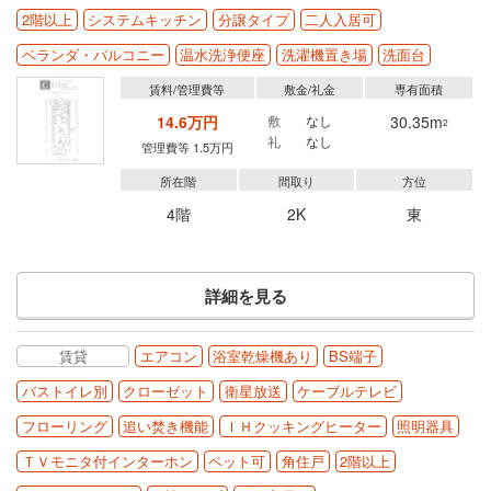
2階以上
システムキッチン
分譲タイプ
二人入居可
ベランダ・バルコニー
温水洗浄便座
洗濯機置き場
洗面台
賃料/管理費等
敷金/礼金
専有面積
14.6万円
敷
なし
30.35m
2
礼
なし
管理費等 1.5万円
所在階
間取り
方位
4階
2K
東
詳細を見る
賃貸
エアコン
浴室乾燥機あり
BS端子
バストイレ別
クローゼット
衛星放送
ケーブルテレビ
フローリング
追い焚き機能
ＩＨクッキングヒーター
照明器具
ＴＶモニタ付インターホン
ペット可
角住戸
2階以上