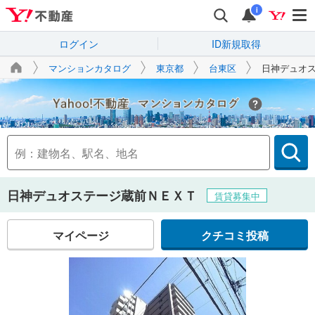
i
ログイン
ID新規取得
マンションカタログ
東京都
台東区
日神デュオ
Yahoo!不動産
日神デュオステージ蔵前ＮＥＸＴ
賃貸募集中
マイページ
クチコミ投稿