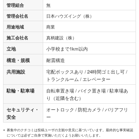
管理組合
無
管理会社名
日本ハウズイング（株）
用途地域
商業
施工会社名
真柄建設（株）
立地
小学校まで1km以内
構造・規模
耐震構造
共用施設
宅配ボックスあり / 24時間ゴミ出し可 /
トランクルーム / エレベーター
駐輪・駐車場
自転車置き場 / バイク置き場 / 駐車場あ
り（近隣を含む）
セキュリティ・
オートロック / 防犯カメラ / バリアフリ
安全
ー
募集中のクチコミは投稿ユーザの主観や意見に基づいています。最終的な事実確認
については必ずご自身で実施いただくようお願いいたします。