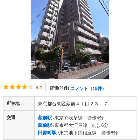
4.1
評価(21件)
コメント（15件）
所在地
東京都台東区蔵前４丁目２３－７
交通
蔵前駅
/東京都浅草線 徒歩4分
蔵前駅
/東京都大江戸線 徒歩6分
田原町駅
/東京地下鉄銀座線 徒歩8分