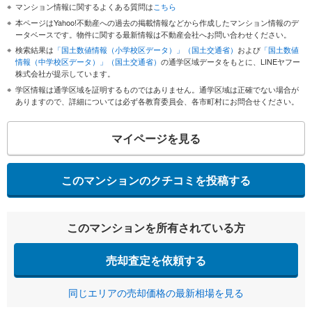
マンション情報に関するよくある質問は
こちら
本ページはYahoo!不動産への過去の掲載情報などから作成したマンション情報のデ
ータベースです。物件に関する最新情報は不動産会社へお問い合わせください。
検索結果は
「国土数値情報（小学校区データ）」（国土交通省）
および
「国土数値
情報（中学校区データ）」（国土交通省）
の通学区域データをもとに、LINEヤフー
株式会社が提示しています。
学区情報は通学区域を証明するものではありません。通学区域は正確でない場合が
ありますので、詳細については必ず各教育委員会、各市町村にお問合せください。
マイページを見る
このマンションのクチコミを投稿する
このマンションを所有されている方
売却査定を依頼する
同じエリアの売却価格の最新相場を見る