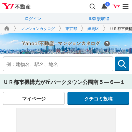
i
ログイン
ID新規取得
マンションカタログ
東京都
練馬区
ＵＲ都市機
Yahoo!不動産
ＵＲ都市機構光が丘パークタウン公園南５―６―１
マイページ
クチコミ投稿