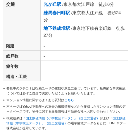
交通
光が丘駅
/東京都大江戸線 徒歩6分
練馬春日町駅
/東京都大江戸線 徒歩24
分
地下鉄成増駅
/東京地下鉄有楽町線 徒歩
27分
階建
-
総戸数
-
築年数
-
構造・工法
-
募集中のクチコミは投稿ユーザの主観や意見に基づいています。最終的な事実確認
については必ずご自身で実施いただくようお願いいたします。
マンション情報に関するよくある質問は
こちら
本ページはYahoo!不動産への過去の掲載情報などから作成したマンション情報のデ
ータベースです。物件に関する最新情報は不動産会社へお問い合わせください。
検索結果は
「国土数値情報（小学校区データ）」（国土交通省）
および
「国土数値
情報（中学校区データ）」（国土交通省）
の通学区域データをもとに、LINEヤフー
株式会社が提示しています。