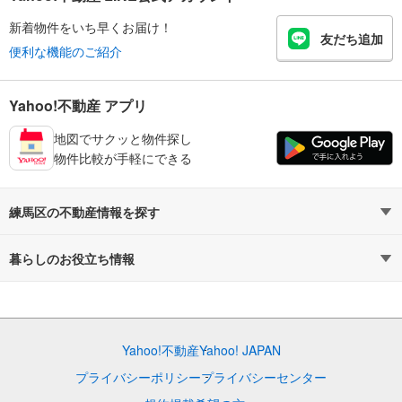
新着物件をいち早くお届け！
友だち追加
便利な機能のご紹介
Yahoo!不動産 アプリ
地図でサクッと物件探し
物件比較が手軽にできる
練馬区の不動産情報を探す
不動産・住宅
賃貸住宅
暮らしのお役立ち情報
新築マンション
マンションカタログ
中古マンション
教えて！住まいの先生
Yahoo!不動産
Yahoo! JAPAN
新築一戸建て
中古一戸建て
プライバシーポリシー
プライバシーセンター
注文住宅
土地