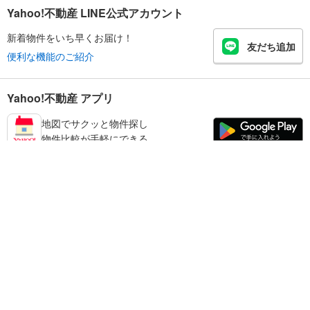
Yahoo!不動産 LINE公式アカウント
新着物件をいち早くお届け！
友だち追加
便利な機能のご紹介
Yahoo!不動産 アプリ
地図でサクッと物件探し
物件比較が手軽にできる
和歌山市の不動産情報を探す
不動産・住宅
賃貸住宅
暮らしのお役立ち情報
新築マンション
マンションカタログ
中古マンション
教えて！住まいの先生
Yahoo!不動産
Yahoo! JAPAN
新築一戸建て
中古一戸建て
プライバシーポリシー
プライバシーセンター