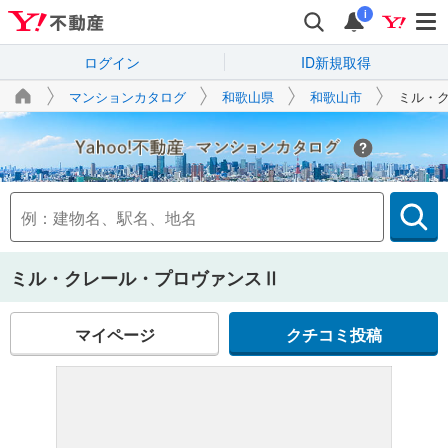
i
ログイン
ID新規取得
マンションカタログ
和歌山県
和歌山市
ミル・
Yahoo!不動産
ミル・クレール・プロヴァンスⅡ
マイページ
クチコミ投稿