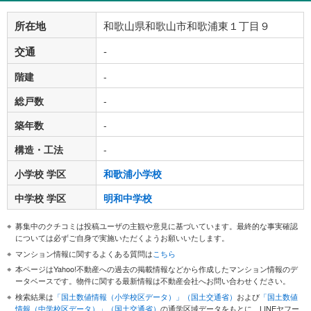
所在地
和歌山県和歌山市和歌浦東１丁目９
交通
-
階建
-
総戸数
-
築年数
-
構造・工法
-
小学校 学区
和歌浦小学校
中学校 学区
明和中学校
募集中のクチコミは投稿ユーザの主観や意見に基づいています。最終的な事実確認
については必ずご自身で実施いただくようお願いいたします。
マンション情報に関するよくある質問は
こちら
本ページはYahoo!不動産への過去の掲載情報などから作成したマンション情報のデ
ータベースです。物件に関する最新情報は不動産会社へお問い合わせください。
検索結果は
「国土数値情報（小学校区データ）」（国土交通省）
および
「国土数値
情報（中学校区データ）」（国土交通省）
の通学区域データをもとに、LINEヤフー