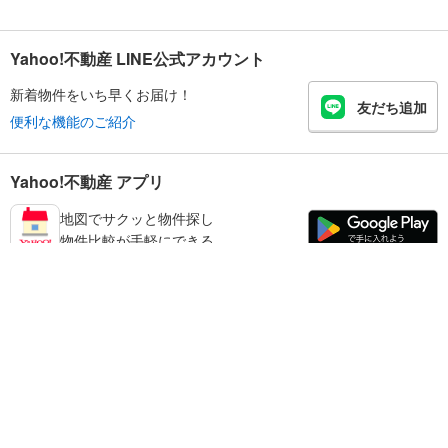
Yahoo!不動産 LINE公式アカウント
新着物件をいち早くお届け！
友だち追加
便利な機能のご紹介
Yahoo!不動産 アプリ
地図でサクッと物件探し
物件比較が手軽にできる
都城市の不動産情報を探す
不動産・住宅
賃貸住宅
暮らしのお役立ち情報
新築マンション
マンションカタログ
中古マンション
教えて！住まいの先生