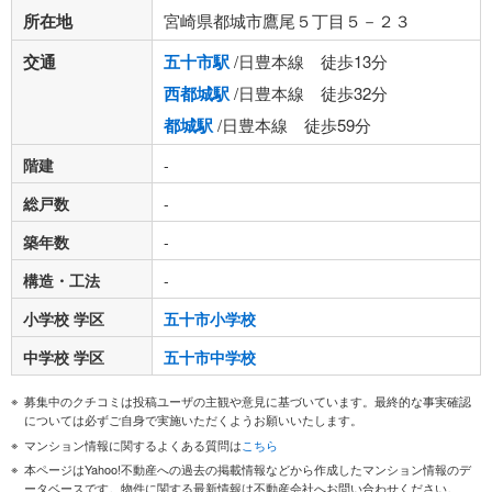
所在地
宮崎県都城市鷹尾５丁目５－２３
交通
五十市駅
/日豊本線 徒歩13分
西都城駅
/日豊本線 徒歩32分
都城駅
/日豊本線 徒歩59分
階建
-
総戸数
-
築年数
-
構造・工法
-
小学校 学区
五十市小学校
中学校 学区
五十市中学校
募集中のクチコミは投稿ユーザの主観や意見に基づいています。最終的な事実確認
については必ずご自身で実施いただくようお願いいたします。
マンション情報に関するよくある質問は
こちら
本ページはYahoo!不動産への過去の掲載情報などから作成したマンション情報のデ
ータベースです。物件に関する最新情報は不動産会社へお問い合わせください。