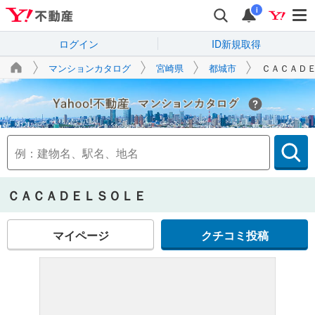
i
ログイン
ID新規取得
マンションカタログ
宮崎県
都城市
ＣＡＣＡＤ
Yahoo!不動産
ＣＡＣＡＤＥＬＳＯＬＥ
マイページ
クチコミ投稿