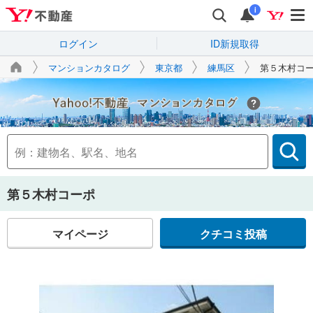
i
ログイン
ID新規取得
マンションカタログ
東京都
練馬区
第５木村コ
Yahoo!不動産
第５木村コーポ
マイページ
クチコミ投稿