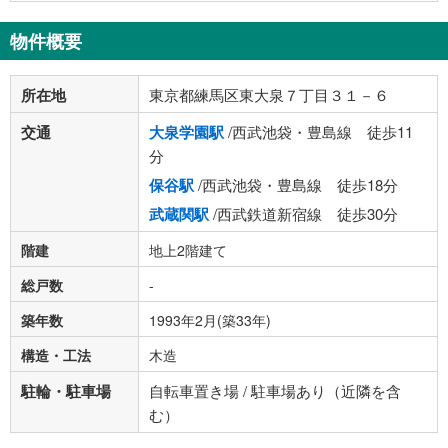
物件概要
所在地
東京都練馬区東大泉７丁目３１－６
交通
大泉学園駅
/西武池袋・豊島線 徒歩11
分
保谷駅
/西武池袋・豊島線 徒歩18分
武蔵関駅
/西武鉄道新宿線 徒歩30分
階建
地上2階建て
総戸数
-
築年数
1993年2月(築33年)
構造・工法
木造
駐輪・駐車場
自転車置き場 / 駐車場あり（近隣を含
む）