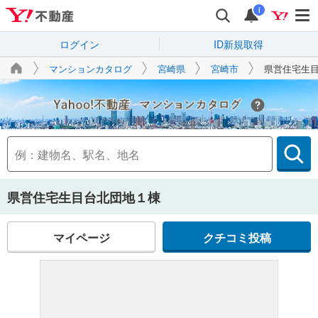
i
ログイン
ID新規取得
マンションカタログ
宮崎県
宮崎市
県営住宅生
Yahoo!不動産
県営住宅生目台北団地１棟
マイページ
クチコミ投稿