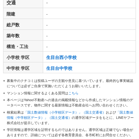
交通
-
階建
-
総戸数
-
築年数
-
構造・工法
-
小学校 学区
生目台西小学校
中学校 学区
生目台中学校
募集中のクチコミは投稿ユーザの主観や意見に基づいています。最終的な事実確認
については必ずご自身で実施いただくようお願いいたします。
マンション情報に関するよくある質問は
こちら
本ページはYahoo!不動産への過去の掲載情報などから作成したマンション情報のデ
ータベースです。物件に関する最新情報は不動産会社へお問い合わせください。
検索結果は
「国土数値情報（小学校区データ）」（国土交通省）
および
「国土数値
情報（中学校区データ）」（国土交通省）
の通学区域データをもとに、LINEヤフー
株式会社が提示しています。
学区情報は通学区域を証明するものではありません。通学区域は正確でない場合が
ありますので、詳細については必ず各教育委員会、各市町村にお問合せください。