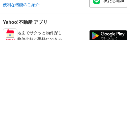
友だち追加
便利な機能のご紹介
Yahoo!不動産 アプリ
地図でサクッと物件探し
物件比較が手軽にできる
宮崎市の不動産情報を探す
不動産・住宅
賃貸住宅
暮らしのお役立ち情報
新築マンション
マンションカタログ
中古マンション
教えて！住まいの先生
Yahoo!不動産
Yahoo! JAPAN
新築一戸建て
中古一戸建て
プライバシーポリシー
プライバシーセンター
注文住宅
土地
規約
掲載希望の方へ
免責事項
ご意見・ご要望
ヘルプ