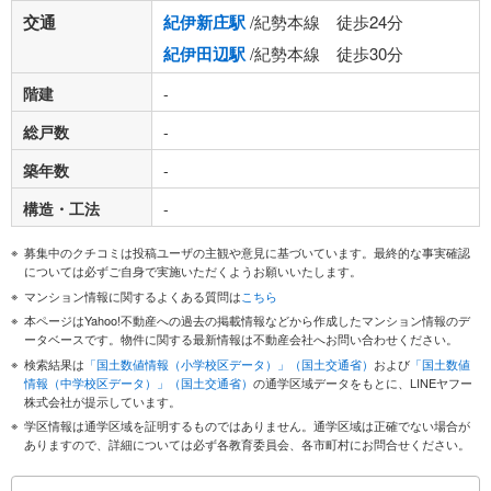
交通
紀伊新庄駅
/紀勢本線 徒歩24分
紀伊田辺駅
/紀勢本線 徒歩30分
階建
-
総戸数
-
築年数
-
構造・工法
-
募集中のクチコミは投稿ユーザの主観や意見に基づいています。最終的な事実確認
については必ずご自身で実施いただくようお願いいたします。
マンション情報に関するよくある質問は
こちら
本ページはYahoo!不動産への過去の掲載情報などから作成したマンション情報のデ
ータベースです。物件に関する最新情報は不動産会社へお問い合わせください。
検索結果は
「国土数値情報（小学校区データ）」（国土交通省）
および
「国土数値
情報（中学校区データ）」（国土交通省）
の通学区域データをもとに、LINEヤフー
株式会社が提示しています。
学区情報は通学区域を証明するものではありません。通学区域は正確でない場合が
ありますので、詳細については必ず各教育委員会、各市町村にお問合せください。