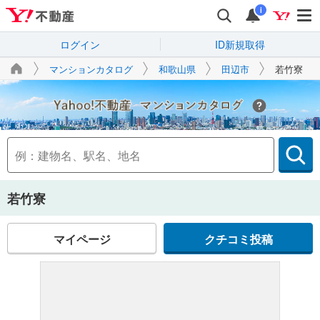
i
ログイン
ID新規取得
マンションカタログ
和歌山県
田辺市
若竹寮
Yahoo!不動産
若竹寮
マイページ
クチコミ投稿