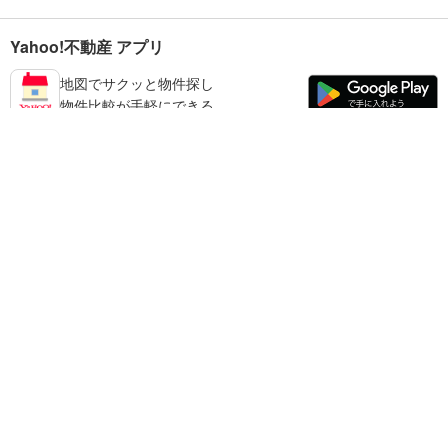
Yahoo!不動産 アプリ
地図でサクッと物件探し
物件比較が手軽にできる
田辺市の不動産情報を探す
不動産・住宅
賃貸住宅
暮らしのお役立ち情報
新築マンション
マンションカタログ
中古マンション
教えて！住まいの先生
Yahoo!不動産
Yahoo! JAPAN
新築一戸建て
中古一戸建て
プライバシーポリシー
プライバシーセンター
注文住宅
土地
規約
掲載希望の方へ
免責事項
ご意見・ご要望
ヘルプ
売却査定
© LY Corporation