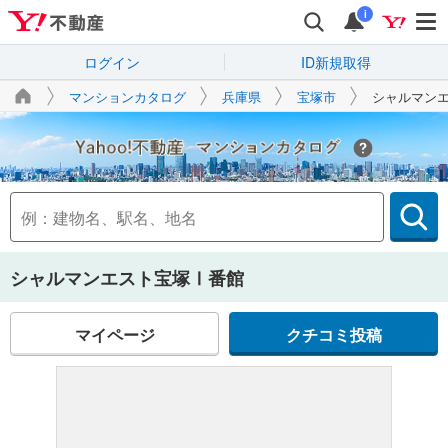
i
ログイン
ID新規取得
マンションカタログ
兵庫県
宝塚市
シャルマン
Yahoo!不動産
シャルマンエスト宝塚Ⅰ番館
マイページ
クチコミ投稿