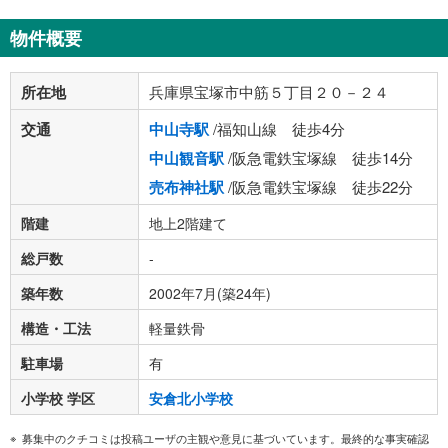
物件概要
所在地
兵庫県宝塚市中筋５丁目２０－２４
交通
中山寺駅
/福知山線 徒歩4分
中山観音駅
/阪急電鉄宝塚線 徒歩14分
売布神社駅
/阪急電鉄宝塚線 徒歩22分
階建
地上2階建て
総戸数
-
築年数
2002年7月(築24年)
構造・工法
軽量鉄骨
駐車場
有
小学校 学区
安倉北小学校
募集中のクチコミは投稿ユーザの主観や意見に基づいています。最終的な事実確認