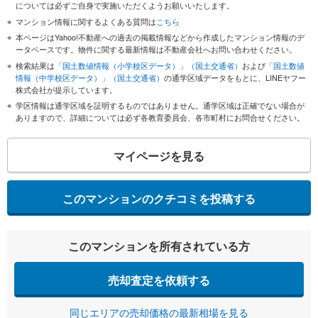
については必ずご自身で実施いただくようお願いいたします。
マンション情報に関するよくある質問は
こちら
本ページはYahoo!不動産への過去の掲載情報などから作成したマンション情報のデ
ータベースです。物件に関する最新情報は不動産会社へお問い合わせください。
検索結果は
「国土数値情報（小学校区データ）」（国土交通省）
および
「国土数値
情報（中学校区データ）」（国土交通省）
の通学区域データをもとに、LINEヤフー
株式会社が提示しています。
学区情報は通学区域を証明するものではありません。通学区域は正確でない場合が
ありますので、詳細については必ず各教育委員会、各市町村にお問合せください。
マイページを見る
このマンションのクチコミを投稿する
このマンションを所有されている方
売却査定を依頼する
同じエリアの売却価格の最新相場を見る