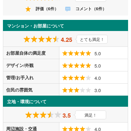
評価（6件）
コメント（6件）
マンション・お部屋について
4.25
とても満足！
お部屋自体の満足度
5.0
デザイン/外観
5.0
管理/お手入れ
4.0
住民の雰囲気
3.0
立地・環境について
3.5
満足！
周辺施設・交通
4.0