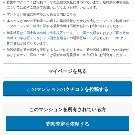
募集中のクチコミは投稿ユーザの主観や意見に基づいています。最終的な事実確認
については必ずご自身で実施いただくようお願いいたします。
マンション情報に関するよくある質問は
こちら
本ページはYahoo!不動産への過去の掲載情報などから作成したマンション情報のデ
ータベースです。物件に関する最新情報は不動産会社へお問い合わせください。
検索結果は
「国土数値情報（小学校区データ）」（国土交通省）
および
「国土数値
情報（中学校区データ）」（国土交通省）
の通学区域データをもとに、LINEヤフー
株式会社が提示しています。
学区情報は通学区域を証明するものではありません。通学区域は正確でない場合が
ありますので、詳細については必ず各教育委員会、各市町村にお問合せください。
マイページを見る
このマンションのクチコミを投稿する
このマンションを所有されている方
売却査定を依頼する