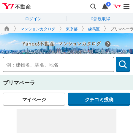
i
ログイン
ID新規取得
マンションカタログ
東京都
練馬区
プリマベー
Yahoo!不動産
プリマベーラ
マイページ
クチコミ投稿