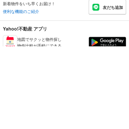
新着物件をいち早くお届け！
友だち追加
便利な機能のご紹介
Yahoo!不動産 アプリ
地図でサクッと物件探し
物件比較が手軽にできる
練馬区の不動産情報を探す
不動産・住宅
賃貸住宅
暮らしのお役立ち情報
新築マンション
マンションカタログ
中古マンション
教えて！住まいの先生
Yahoo!不動産
Yahoo! JAPAN
新築一戸建て
中古一戸建て
プライバシーポリシー
プライバシーセンター
注文住宅
土地
規約
掲載希望の方へ