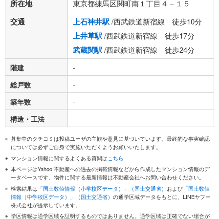
所在地
東京都練馬区関町南１丁目４－１５
交通
上石神井駅
/西武鉄道新宿線 徒歩10分
上井草駅
/西武鉄道新宿線 徒歩17分
武蔵関駅
/西武鉄道新宿線 徒歩24分
階建
-
総戸数
-
築年数
-
構造・工法
-
募集中のクチコミは投稿ユーザの主観や意見に基づいています。最終的な事実確認
については必ずご自身で実施いただくようお願いいたします。
マンション情報に関するよくある質問は
こちら
本ページはYahoo!不動産への過去の掲載情報などから作成したマンション情報のデ
ータベースです。物件に関する最新情報は不動産会社へお問い合わせください。
検索結果は
「国土数値情報（小学校区データ）」（国土交通省）
および
「国土数値
情報（中学校区データ）」（国土交通省）
の通学区域データをもとに、LINEヤフー
株式会社が提示しています。
学区情報は通学区域を証明するものではありません。通学区域は正確でない場合が