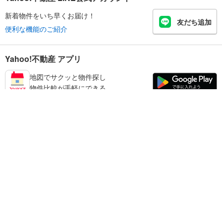
新着物件をいち早くお届け！
友だち追加
便利な機能のご紹介
Yahoo!不動産 アプリ
地図でサクッと物件探し
物件比較が手軽にできる
宮崎市の不動産情報を探す
不動産・住宅
賃貸住宅
暮らしのお役立ち情報
新築マンション
マンションカタログ
中古マンション
教えて！住まいの先生
Yahoo!不動産
Yahoo! JAPAN
新築一戸建て
中古一戸建て
プライバシーポリシー
プライバシーセンター
注文住宅
土地