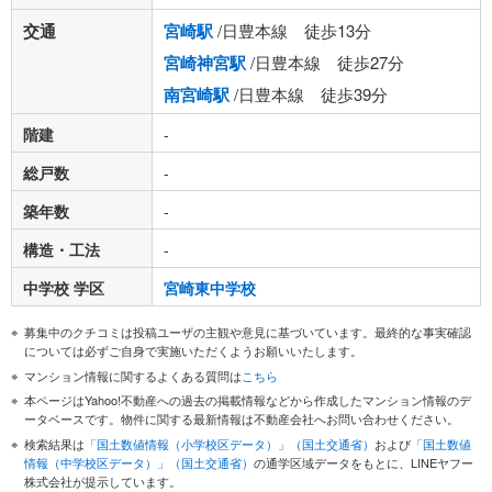
交通
宮崎駅
/日豊本線 徒歩13分
宮崎神宮駅
/日豊本線 徒歩27分
南宮崎駅
/日豊本線 徒歩39分
階建
-
総戸数
-
築年数
-
構造・工法
-
中学校 学区
宮崎東中学校
募集中のクチコミは投稿ユーザの主観や意見に基づいています。最終的な事実確認
については必ずご自身で実施いただくようお願いいたします。
マンション情報に関するよくある質問は
こちら
本ページはYahoo!不動産への過去の掲載情報などから作成したマンション情報のデ
ータベースです。物件に関する最新情報は不動産会社へお問い合わせください。
検索結果は
「国土数値情報（小学校区データ）」（国土交通省）
および
「国土数値
情報（中学校区データ）」（国土交通省）
の通学区域データをもとに、LINEヤフー
株式会社が提示しています。