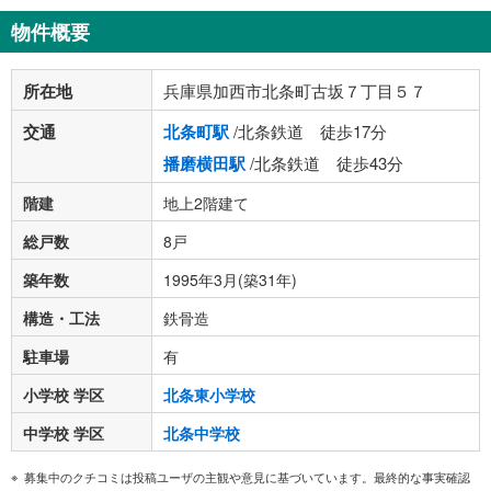
物件概要
所在地
兵庫県加西市北条町古坂７丁目５７
交通
北条町駅
/北条鉄道 徒歩17分
播磨横田駅
/北条鉄道 徒歩43分
階建
地上2階建て
総戸数
8戸
築年数
1995年3月(築31年)
構造・工法
鉄骨造
駐車場
有
小学校 学区
北条東小学校
中学校 学区
北条中学校
募集中のクチコミは投稿ユーザの主観や意見に基づいています。最終的な事実確認