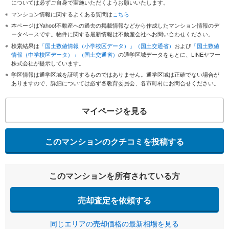
については必ずご自身で実施いただくようお願いいたします。
マンション情報に関するよくある質問は
こちら
本ページはYahoo!不動産への過去の掲載情報などから作成したマンション情報のデ
ータベースです。物件に関する最新情報は不動産会社へお問い合わせください。
検索結果は
「国土数値情報（小学校区データ）」（国土交通省）
および
「国土数値
情報（中学校区データ）」（国土交通省）
の通学区域データをもとに、LINEヤフー
株式会社が提示しています。
学区情報は通学区域を証明するものではありません。通学区域は正確でない場合が
ありますので、詳細については必ず各教育委員会、各市町村にお問合せください。
マイページを見る
このマンションのクチコミを投稿する
このマンションを所有されている方
売却査定を依頼する
同じエリアの売却価格の最新相場を見る