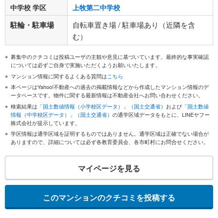
中学校 学区
上牧第二中学校
駐輪・駐車場
自転車置き場 / 駐車場あり（近隣を含
む）
募集中のクチコミは投稿ユーザの主観や意見に基づいています。最終的な事実確認
については必ずご自身で実施いただくようお願いいたします。
マンション情報に関するよくある質問は
こちら
本ページはYahoo!不動産への過去の掲載情報などから作成したマンション情報のデ
ータベースです。物件に関する最新情報は不動産会社へお問い合わせください。
検索結果は
「国土数値情報（小学校区データ）」（国土交通省）
および
「国土数値
情報（中学校区データ）」（国土交通省）
の通学区域データをもとに、LINEヤフー
株式会社が提示しています。
学区情報は通学区域を証明するものではありません。通学区域は正確でない場合が
ありますので、詳細については必ず各教育委員会、各市町村にお問合せください。
マイページを見る
このマンションのクチコミを投稿する