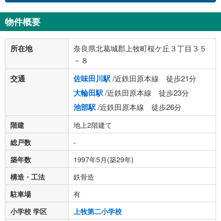
物件概要
所在地
奈良県北葛城郡上牧町桜ケ丘３丁目３５
－８
交通
佐味田川駅
/近鉄田原本線 徒歩21分
大輪田駅
/近鉄田原本線 徒歩23分
池部駅
/近鉄田原本線 徒歩26分
階建
地上2階建て
総戸数
-
築年数
1997年5月(築29年)
構造・工法
鉄骨造
駐車場
有
小学校 学区
上牧第二小学校