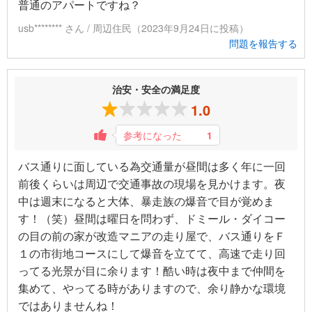
普通のアパートですね？
usb******** さん / 周辺住民（2023年9月24日に投稿）
問題を報告する
治安・安全の満足度
1.0
参考になった
1
バス通りに面している為交通量が昼間は多く年に一回
前後くらいは周辺で交通事故の現場を見かけます。夜
中は週末になると大体、暴走族の爆音で目が覚めま
す！（笑）昼間は曜日を問わず、ドミール・ダイコー
の目の前の家が改造マニアの走り屋で、バス通りをＦ
１の市街地コースにして爆音を立てて、高速で走り回
ってる光景が目に余ります！酷い時は夜中まで仲間を
集めて、やってる時がありますので、余り静かな環境
ではありませんね！