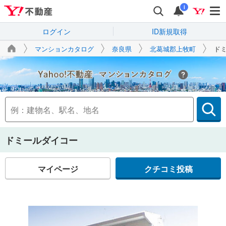
i
ログイン
ID新規取得
マンションカタログ
奈良県
北葛城郡上牧町
ド
Yahoo!不動産
ドミールダイコー
マイページ
クチコミ投稿