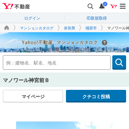
i
ログイン
ID新規取得
マンションカタログ
奈良県
橿原市
マノワール
Yahoo!不動産
マノワール神宮前Ｂ
マイページ
クチコミ投稿