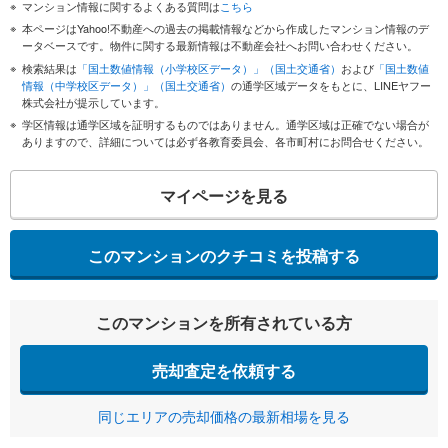
マンション情報に関するよくある質問は
こちら
本ページはYahoo!不動産への過去の掲載情報などから作成したマンション情報のデ
ータベースです。物件に関する最新情報は不動産会社へお問い合わせください。
検索結果は
「国土数値情報（小学校区データ）」（国土交通省）
および
「国土数値
情報（中学校区データ）」（国土交通省）
の通学区域データをもとに、LINEヤフー
株式会社が提示しています。
学区情報は通学区域を証明するものではありません。通学区域は正確でない場合が
ありますので、詳細については必ず各教育委員会、各市町村にお問合せください。
マイページを見る
このマンションのクチコミを投稿する
このマンションを所有されている方
売却査定を依頼する
同じエリアの売却価格の最新相場を見る