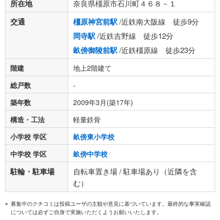
所在地
奈良県橿原市石川町４６８－１
交通
橿原神宮前駅
/近鉄南大阪線 徒歩9分
岡寺駅
/近鉄吉野線 徒歩12分
畝傍御陵前駅
/近鉄橿原線 徒歩23分
階建
地上2階建て
総戸数
-
築年数
2009年3月(築17年)
構造・工法
軽量鉄骨
小学校 学区
畝傍東小学校
中学校 学区
畝傍中学校
駐輪・駐車場
自転車置き場 / 駐車場あり（近隣を含
む）
募集中のクチコミは投稿ユーザの主観や意見に基づいています。最終的な事実確認
については必ずご自身で実施いただくようお願いいたします。