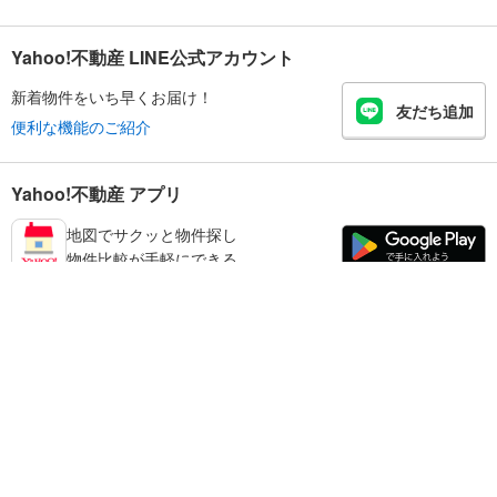
Yahoo!不動産 LINE公式アカウント
新着物件をいち早くお届け！
友だち追加
便利な機能のご紹介
Yahoo!不動産 アプリ
地図でサクッと物件探し
物件比較が手軽にできる
練馬区の不動産情報を探す
不動産・住宅
賃貸住宅
暮らしのお役立ち情報
新築マンション
マンションカタログ
中古マンション
教えて！住まいの先生
Yahoo!不動産
Yahoo! JAPAN