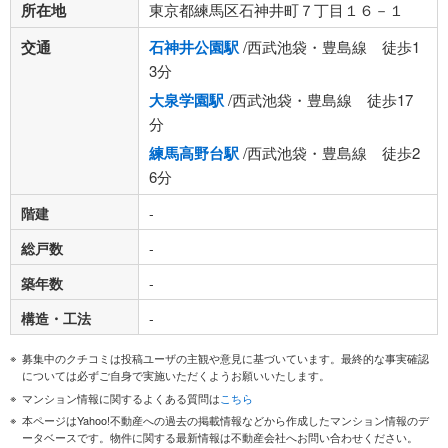
所在地
東京都練馬区石神井町７丁目１６－１
交通
石神井公園駅
/西武池袋・豊島線 徒歩1
3分
大泉学園駅
/西武池袋・豊島線 徒歩17
分
練馬高野台駅
/西武池袋・豊島線 徒歩2
6分
階建
-
総戸数
-
築年数
-
構造・工法
-
募集中のクチコミは投稿ユーザの主観や意見に基づいています。最終的な事実確認
については必ずご自身で実施いただくようお願いいたします。
マンション情報に関するよくある質問は
こちら
本ページはYahoo!不動産への過去の掲載情報などから作成したマンション情報のデ
ータベースです。物件に関する最新情報は不動産会社へお問い合わせください。