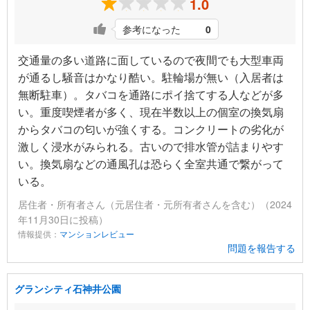
1.0
参考になった
0
交通量の多い道路に面しているので夜間でも大型車両
が通るし騒音はかなり酷い。駐輪場が無い（入居者は
無断駐車）。タバコを通路にポイ捨てする人などが多
い。重度喫煙者が多く、現在半数以上の個室の換気扇
からタバコの匂いが強くする。コンクリートの劣化が
激しく浸水がみられる。古いので排水管が詰まりやす
い。換気扇などの通風孔は恐らく全室共通で繋がって
いる。
居住者・所有者さん（元居住者・元所有者さんを含む）（2024
年11月30日に投稿）
情報提供：
マンションレビュー
問題を報告する
グランシティ石神井公園