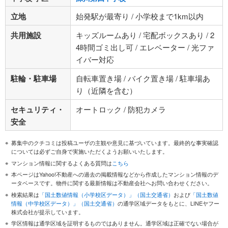
立地
始発駅が最寄り / 小学校まで1km以内
共用施設
キッズルームあり / 宅配ボックスあり / 2
4時間ゴミ出し可 / エレベーター / 光ファ
イバー対応
駐輪・駐車場
自転車置き場 / バイク置き場 / 駐車場あ
り（近隣を含む）
セキュリティ・
オートロック / 防犯カメラ
安全
募集中のクチコミは投稿ユーザの主観や意見に基づいています。最終的な事実確認
については必ずご自身で実施いただくようお願いいたします。
マンション情報に関するよくある質問は
こちら
本ページはYahoo!不動産への過去の掲載情報などから作成したマンション情報のデ
ータベースです。物件に関する最新情報は不動産会社へお問い合わせください。
検索結果は
「国土数値情報（小学校区データ）」（国土交通省）
および
「国土数値
情報（中学校区データ）」（国土交通省）
の通学区域データをもとに、LINEヤフー
株式会社が提示しています。
学区情報は通学区域を証明するものではありません。通学区域は正確でない場合が