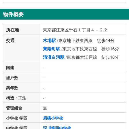
物件概要
所在地
東京都江東区千石１丁目４－２２
交通
木場駅
/東京地下鉄東西線 徒歩14分
東陽町駅
/東京地下鉄東西線 徒歩16分
清澄白河駅
/東京都大江戸線 徒歩18分
階建
-
総戸数
-
築年数
-
構造・工法
-
管理組合
無
小学校 学区
扇橋小学校
中学校 学区
深川第四中学校