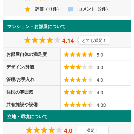
評価（11件）
コメント（2件）
マンション・お部屋について
4.14
とても満足！
お部屋自体の満足度
5.0
デザイン/外観
3.0
管理/お手入れ
4.0
住民の雰囲気
4.0
共有施設や設備
4.33
立地・環境について
4.0
満足！