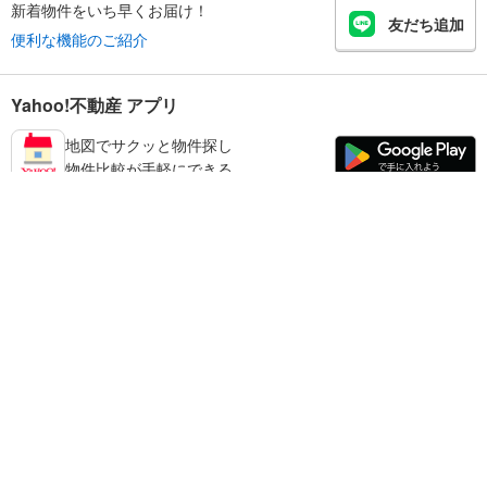
新着物件をいち早くお届け！
友だち追加
便利な機能のご紹介
Yahoo!不動産 アプリ
地図でサクッと物件探し
物件比較が手軽にできる
江東区の不動産情報を探す
不動産・住宅
賃貸住宅
暮らしのお役立ち情報
新築マンション
マンションカタログ
中古マンション
教えて！住まいの先生
Yahoo!不動産
Yahoo! JAPAN
新築一戸建て
中古一戸建て
プライバシーポリシー
プライバシーセンター
注文住宅
土地
規約
掲載希望の方へ