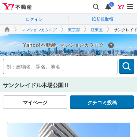
i
ログイン
ID新規取得
マンションカタログ
東京都
江東区
サンクレイ
Yahoo!不動産
サンクレイドル木場公園Ⅱ
マイページ
クチコミ投稿