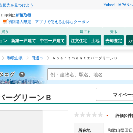
Yahoo! JAPAN
ヘ
支援先を見つけよう
っと便利に
新規取得
ン
初回購入限定、アプリで使えるお得なクーポン
買う
建てる
売る
ョン
新築一戸建て
中古一戸建て
注文住宅
土地
売却査定
カ
和歌山県
田辺市
ＡｐａｒｔｍｅｎｔエバーグリーンＢ
Yahoo!不動産 マンションカタログ
マイペー
バーグリーンＢ
-
評価(0件
所在地
和歌山県田辺