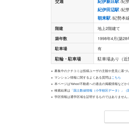
交通
紀伊新庄駅
/紀
紀伊田辺駅
/紀
朝来駅
/紀勢本
階建
地上2階建て
築年数
1998年4月(築28
駐車場
有
駐輪・駐車場
駐車場あり（近
募集中のクチコミは投稿ユーザの主観や意見に基づ
マンション情報に関するよくある質問は
こちら
本ページはYahoo!不動産への過去の掲載情報な
検索結果は
「国土数値情報（小学校区データ）」（
学区情報は通学区域を証明するものではありません