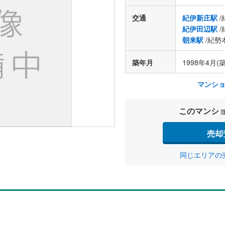
交通
紀伊新庄駅
/
紀伊田辺駅
/
朝来駅
/紀勢
築年月
1998年4月(築
マンシ
このマンシ
売却
同じエリアの