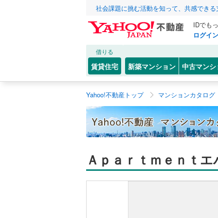
社会課題に挑む活動を知って、共感できる
IDでも
ログイ
借りる
賃貸住宅
新築マンション
中古マンシ
Yahoo!不動産トップ
マンションカタログ
Ａｐａｒｔｍｅｎｔエ