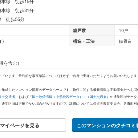
勢本線 徒歩15分
勢本線 徒歩31分
線 徒歩55分
総戸数
10戸
年)
構造・工法
鉄骨造
隣を含む）
いています。最終的な事実確認については必ずご自身で実施いただくようお願いいたします
どから作成したマンション情報のデータベースです。物件に関する最新情報は不動産会社へお
国土交通省）
および
「国土数値情報（中学校区データ）」（国土交通省）
の通学区域データ
。通学区域は正確でない場合がありますので、詳細については必ず各教育委員会、各市町村
マイページを見る
このマンションのクチコミ