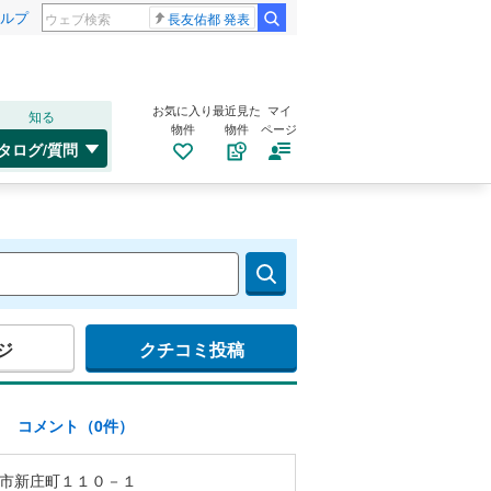
ルプ
長友佑都 発表
お気に入り
最近見た
マイ
知る
物件
物件
ページ
タログ/質問
ジ
クチコミ投稿
)
コメント（0件）
市新庄町１１０－１