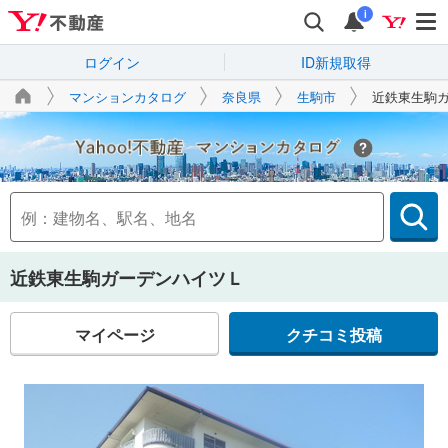
i
ログイン
ID新規取得
マンションカタログ
奈良県
生駒市
近鉄東生駒
Yahoo!不動産
近鉄東生駒ガーデンハイツＬ
マイページ
クチコミ投稿