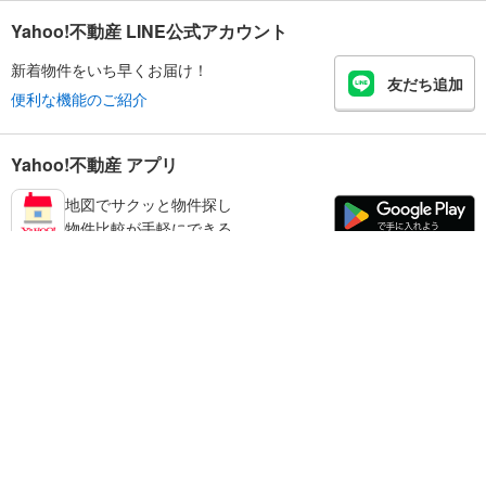
Yahoo!不動産 LINE公式アカウント
新着物件をいち早くお届け！
友だち追加
便利な機能のご紹介
Yahoo!不動産 アプリ
地図でサクッと物件探し
物件比較が手軽にできる
生駒市の不動産情報を探す
不動産・住宅
賃貸住宅
暮らしのお役立ち情報
新築マンション
マンションカタログ
中古マンション
教えて！住まいの先生
Yahoo!不動産
Yahoo! JAPAN
新築一戸建て
中古一戸建て