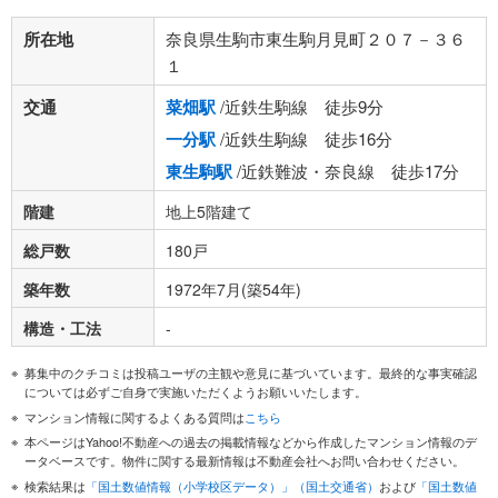
所在地
奈良県生駒市東生駒月見町２０７－３６
１
交通
菜畑駅
/近鉄生駒線 徒歩9分
一分駅
/近鉄生駒線 徒歩16分
東生駒駅
/近鉄難波・奈良線 徒歩17分
階建
地上5階建て
総戸数
180戸
築年数
1972年7月(築54年)
構造・工法
-
募集中のクチコミは投稿ユーザの主観や意見に基づいています。最終的な事実確認
については必ずご自身で実施いただくようお願いいたします。
マンション情報に関するよくある質問は
こちら
本ページはYahoo!不動産への過去の掲載情報などから作成したマンション情報のデ
ータベースです。物件に関する最新情報は不動産会社へお問い合わせください。
検索結果は
「国土数値情報（小学校区データ）」（国土交通省）
および
「国土数値