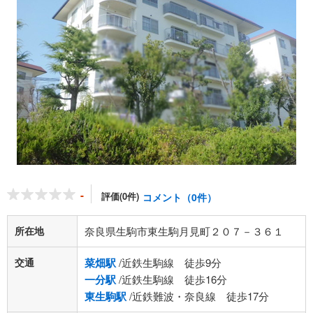
-
評価(0件)
コメント（0件）
所在地
奈良県生駒市東生駒月見町２０７－３６１
交通
菜畑駅
/近鉄生駒線 徒歩9分
一分駅
/近鉄生駒線 徒歩16分
東生駒駅
/近鉄難波・奈良線 徒歩17分