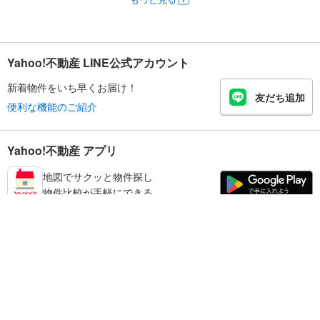
Yahoo!不動産 LINE公式アカウント
新着物件をいち早くお届け！
友だち追加
便利な機能のご紹介
Yahoo!不動産 アプリ
地図でサクッと物件探し
物件比較が手軽にできる
和歌山市の不動産情報を探す
不動産・住宅
賃貸住宅
暮らしのお役立ち情報
新築マンション
マンションカタログ
中古マンション
教えて！住まいの先生