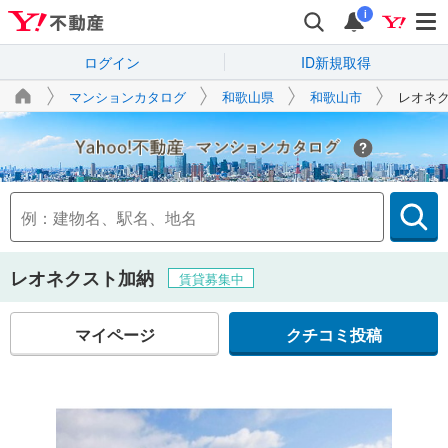
i
ログイン
ID新規取得
マンションカタログ
和歌山県
和歌山市
レオネ
Yahoo!不動産
レオネクスト加納
賃貸募集中
マイページ
クチコミ投稿