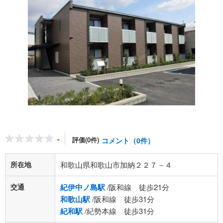
-
評価(0件)
コメント（0件）
所在地
和歌山県和歌山市加納２２７－４
交通
紀伊中ノ島駅
/阪和線 徒歩21分
和歌山駅
/阪和線 徒歩31分
紀和駅
/紀勢本線 徒歩31分