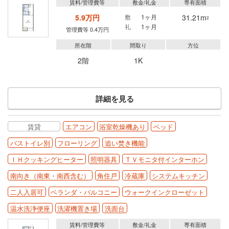
賃料/管理費等
敷金/礼金
専有面積
5.9万円
敷
1ヶ月
31.21m
2
礼
1ヶ月
管理費等 0.4万円
所在階
間取り
方位
2階
1K
詳細を見る
賃貸
エアコン
浴室乾燥機あり
ベッド
バストイレ別
フローリング
追い焚き機能
ＩＨクッキングヒーター
照明器具
ＴＶモニタ付インターホン
南向き（南東・南西含む）
角住戸
冷蔵庫
システムキッチン
二人入居可
ベランダ・バルコニー
ウォークインクローゼット
温水洗浄便座
洗濯機置き場
洗面台
賃料/管理費等
敷金/礼金
専有面積