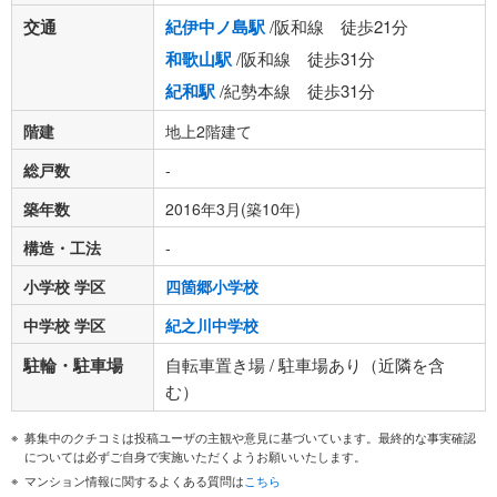
交通
紀伊中ノ島駅
/阪和線 徒歩21分
和歌山駅
/阪和線 徒歩31分
紀和駅
/紀勢本線 徒歩31分
階建
地上2階建て
総戸数
-
築年数
2016年3月(築10年)
構造・工法
-
小学校 学区
四箇郷小学校
中学校 学区
紀之川中学校
駐輪・駐車場
自転車置き場 / 駐車場あり（近隣を含
む）
募集中のクチコミは投稿ユーザの主観や意見に基づいています。最終的な事実確認
については必ずご自身で実施いただくようお願いいたします。
マンション情報に関するよくある質問は
こちら