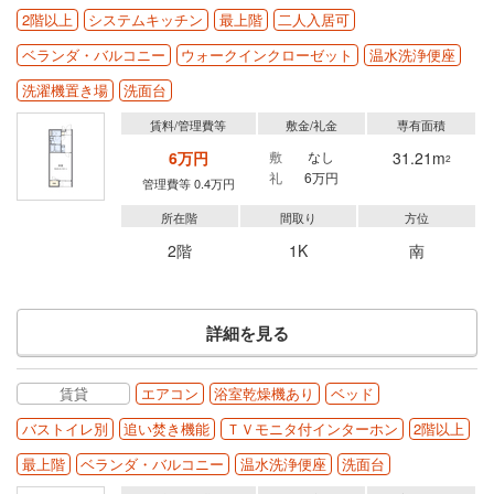
2階以上
システムキッチン
最上階
二人入居可
ベランダ・バルコニー
ウォークインクローゼット
温水洗浄便座
洗濯機置き場
洗面台
賃料/管理費等
敷金/礼金
専有面積
6万円
敷
なし
31.21m
2
礼
6万円
管理費等 0.4万円
所在階
間取り
方位
2階
1K
南
詳細を見る
賃貸
エアコン
浴室乾燥機あり
ベッド
バストイレ別
追い焚き機能
ＴＶモニタ付インターホン
2階以上
最上階
ベランダ・バルコニー
温水洗浄便座
洗面台