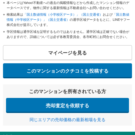
本ページはYahoo!不動産への過去の掲載情報などから作成したマンション情報のデ
ータベースです。物件に関する最新情報は不動産会社へお問い合わせください。
検索結果は
「国土数値情報（小学校区データ）」（国土交通省）
および
「国土数値
情報（中学校区データ）」（国土交通省）
の通学区域データをもとに、LINEヤフー
株式会社が提示しています。
学区情報は通学区域を証明するものではありません。通学区域は正確でない場合が
ありますので、詳細については必ず各教育委員会、各市町村にお問合せください。
マイページを見る
このマンションのクチコミを投稿する
このマンションを所有されている方
売却査定を依頼する
同じエリアの売却価格の最新相場を見る