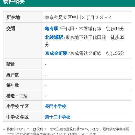
物件概要
所在地
東京都足立区中川３丁目２３－４
交通
亀有駅
/千代田・常磐緩行線 徒歩14分
北綾瀬駅
/東京地下鉄千代田線 徒歩33
分
京成金町駅
/京成電鉄金町線 徒歩35分
階建
-
総戸数
-
築年数
-
構造・工法
-
小学校 学区
長門小学校
中学校 学区
第十二中学校
募集中のクチコミは投稿ユーザの主観や意見に基づいています。最終的な事実確認
については必ずご自身で実施いただくようお願いいたします。