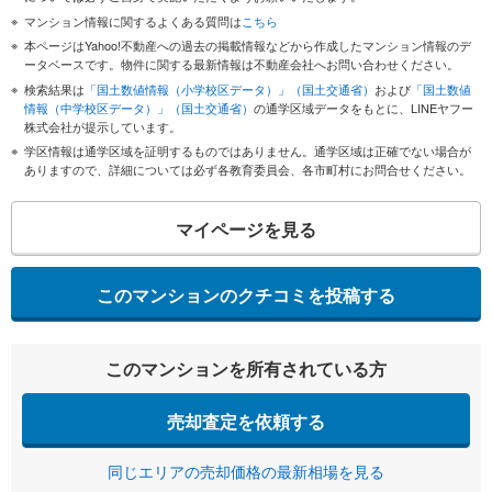
マンション情報に関するよくある質問は
こちら
本ページはYahoo!不動産への過去の掲載情報などから作成したマンション情報のデ
ータベースです。物件に関する最新情報は不動産会社へお問い合わせください。
検索結果は
「国土数値情報（小学校区データ）」（国土交通省）
および
「国土数値
情報（中学校区データ）」（国土交通省）
の通学区域データをもとに、LINEヤフー
株式会社が提示しています。
学区情報は通学区域を証明するものではありません。通学区域は正確でない場合が
ありますので、詳細については必ず各教育委員会、各市町村にお問合せください。
マイページを見る
このマンションのクチコミを投稿する
このマンションを所有されている方
売却査定を依頼する
同じエリアの売却価格の最新相場を見る