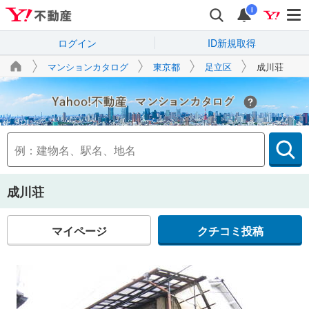
i
ログイン
ID新規取得
マンションカタログ
東京都
足立区
成川荘
Yahoo!不動産
成川荘
マイページ
クチコミ投稿