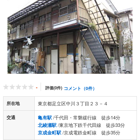
-
評価(0件)
コメント（0件）
所在地
東京都足立区中川３丁目２３－４
交通
亀有駅
/千代田・常磐緩行線 徒歩14分
北綾瀬駅
/東京地下鉄千代田線 徒歩33分
京成金町駅
/京成電鉄金町線 徒歩35分