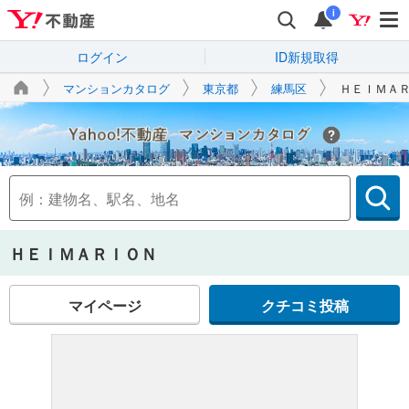
i
ログイン
ID新規取得
マンションカタログ
東京都
練馬区
ＨＥＩＭＡ
Yahoo!不動産
ＨＥＩＭＡＲＩＯＮ
マイページ
クチコミ投稿