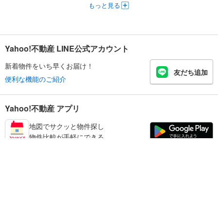
もっと見る
Yahoo!不動産 LINE公式アカウント
新着物件をいち早くお届け！
友だち追加
便利な機能のご紹介
Yahoo!不動産 アプリ
地図でサクッと物件探し
物件比較が手軽にできる
練馬区の不動産情報を探す
不動産・住宅
賃貸住宅
暮らしのお役立ち情報
新築マンション
マンションカタログ
中古マンション
教えて！住まいの先生