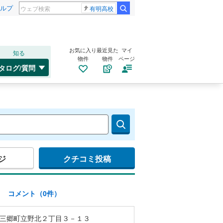
ルプ
有明高校
お気に入り
最近見た
マイ
知る
物件
物件
ページ
タログ/質問
ジ
クチコミ投稿
)
コメント（0件）
三郷町立野北２丁目３－１３