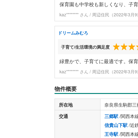
保育園も中学校も新しくなり、子
kaz******** さん / 周辺住民（2022年
ドリームみむろ
子育て/生活環境の満足度
緑豊かで、子育てに最適です。保
kaz******** さん / 周辺住民（2022年
物件概要
所在地
奈良県生駒郡三
交通
三郷駅
/関西本
信貴山下駅
/近
王寺駅
/関西本