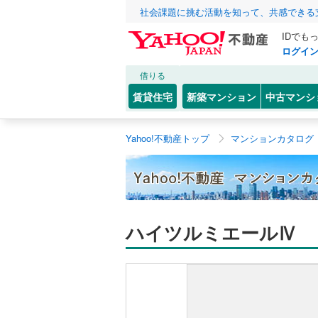
社会課題に挑む活動を知って、共感できる
IDでも
ログイ
借りる
賃貸住宅
新築マンション
中古マンシ
Yahoo!不動産トップ
マンションカタログ
ハイツルミエールⅣ