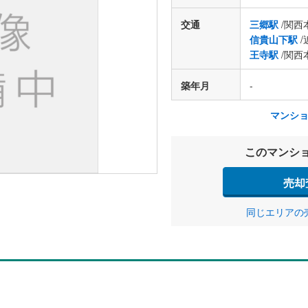
交通
三郷駅
/関西
信貴山下駅
/
王寺駅
/関西
築年月
-
マンシ
このマンシ
売却
同じエリアの