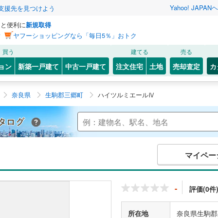
Yahoo! JAPAN
ヘ
支援先を見つけよう
っと便利に
新規取得
ン
ヤフーショッピングなら「毎日5％」おトク
買う
建てる
売る
ョン
新築一戸建て
中古一戸建て
注文住宅
土地
売却査定
カ
奈良県
生駒郡三郷町
ハイツルミエールⅣ
Yahoo!不動産 マンションカタログ
マイペー
-
評価(0件
所在地
奈良県生駒郡