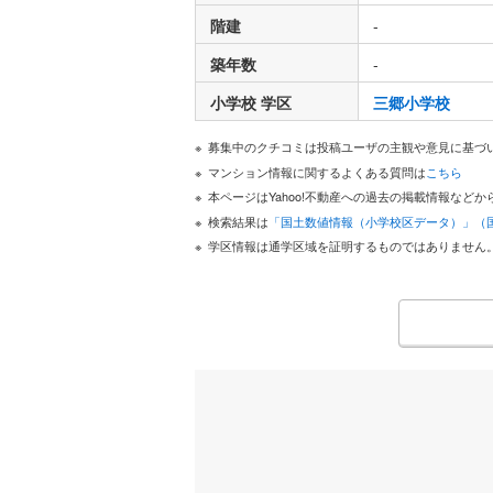
階建
-
築年数
-
小学校 学区
三郷小学校
募集中のクチコミは投稿ユーザの主観や意見に基づ
マンション情報に関するよくある質問は
こちら
本ページはYahoo!不動産への過去の掲載情報な
検索結果は
「国土数値情報（小学校区データ）」（
学区情報は通学区域を証明するものではありません