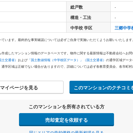
総戸数
-
構造・工法
-
中学校 学区
三郷中学
いています。最終的な事実確認については必ずご自身で実施いただくようお願いいたします
どから作成したマンション情報のデータベースです。物件に関する最新情報は不動産会社へお
国土交通省）
および
「国土数値情報（中学校区データ）」（国土交通省）
の通学区域データ
。通学区域は正確でない場合がありますので、詳細については必ず各教育委員会、各市町村
マイページを見る
このマンションのクチコミ
このマンションを所有されている方
売却査定を依頼する
同じエリアの売却価格の最新相場を見る